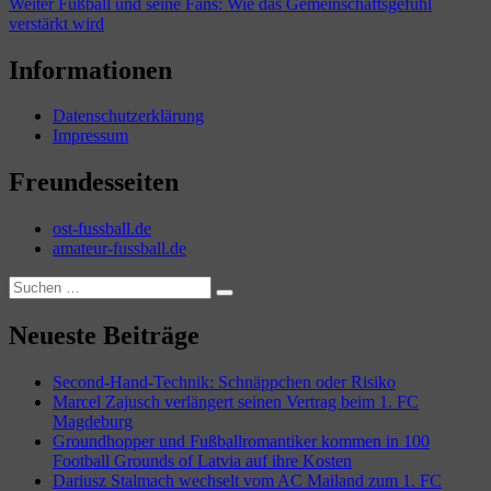
Nächster
Beitrag:
Weiter
Fußball und seine Fans: Wie das Gemeinschaftsgefühl
Beitrag:
verstärkt wird
Informationen
Datenschutzerklärung
Impressum
Freundesseiten
ost-fussball.de
amateur-fussball.de
Suchen
Suchen
nach:
Neueste Beiträge
Second-Hand-Technik: Schnäppchen oder Risiko
Marcel Zajusch verlängert seinen Vertrag beim 1. FC
Magdeburg
Groundhopper und Fußballromantiker kommen in 100
Football Grounds of Latvia auf ihre Kosten
Dariusz Stalmach wechselt vom AC Mailand zum 1. FC