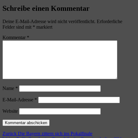
Schreibe einen Kommentar
Deine E-Mail-Adresse wird nicht veröffentlicht.
Erforderliche
Felder sind mit
*
markiert
Kommentar
*
Name
*
E-Mail-Adresse
*
Website
Beitragsnavigation
Vorheriger
Zurück
Die Bayern zittern sich ins Pokalfinale