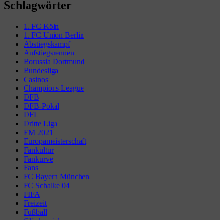
Schlagwörter
1. FC Köln
1. FC Union Berlin
Abstiegskampf
Aufstiegsrennen
Borussia Dortmund
Bundesliga
Casinos
Champions League
DFB
DFB-Pokal
DFL
Dritte Liga
EM 2021
Europameisterschaft
Fankultur
Fankurve
Fans
FC Bayern München
FC Schalke 04
FIFA
Freizeit
Fußball