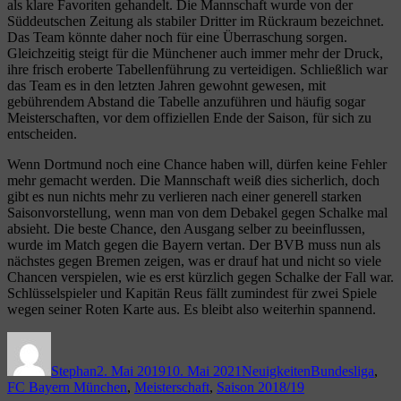
als klare Favoriten gehandelt. Die Mannschaft wurde von der
Süddeutschen Zeitung als stabiler Dritter im Rückraum bezeichnet.
Das Team könnte daher noch für eine Überraschung sorgen.
Gleichzeitig steigt für die Münchener auch immer mehr der Druck,
ihre frisch eroberte Tabellenführung zu verteidigen. Schließlich war
das Team es in den letzten Jahren gewohnt gewesen, mit
gebührendem Abstand die Tabelle anzuführen und häufig sogar
Meisterschaften, vor dem offiziellen Ende der Saison, für sich zu
entscheiden.
Wenn Dortmund noch eine Chance haben will, dürfen keine Fehler
mehr gemacht werden. Die Mannschaft weiß dies sicherlich, doch
gibt es nun nichts mehr zu verlieren nach einer generell starken
Saisonvorstellung, wenn man von dem Debakel gegen Schalke mal
absieht. Die beste Chance, den Ausgang selber zu beeinflussen,
wurde im Match gegen die Bayern vertan. Der BVB muss nun als
nächstes gegen Bremen zeigen, was er drauf hat und nicht so viele
Chancen verspielen, wie es erst kürzlich gegen Schalke der Fall war.
Schlüsselspieler und Kapitän Reus fällt zumindest für zwei Spiele
wegen seiner Roten Karte aus. Es bleibt also weiterhin spannend.
Autor
Veröffentlicht
Kategorien
Schlagwörter
am
Stephan
2. Mai 2019
10. Mai 2021
Neuigkeiten
Bundesliga
,
FC Bayern München
,
Meisterschaft
,
Saison 2018/19