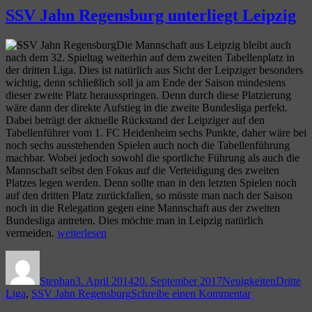
München
SSV Jahn Regensburg unterliegt Leipzig
sich
gegen
für
Manchester
einen
Die Mannschaft aus Leipzig bleibt auch
United
Partner
nach dem 32. Spieltag weiterhin auf dem zweiten Tabellenplatz in
–
entscheiden“
der dritten Liga. Dies ist natürlich aus Sicht der Leipziger besonders
Bwin
wichtig, denn schließlich soll ja am Ende der Saison mindestens
muss
dieser zweite Platz herausspringen. Denn durch diese Platzierung
sich
wäre dann der direkte Aufstieg in die zweite Bundesliga perfekt.
für
Dabei beträgt der aktuelle Rückstand der Leipziger auf den
einen
Tabellenführer vom 1. FC Heidenheim sechs Punkte, daher wäre bei
Partner
noch sechs ausstehenden Spielen auch noch die Tabellenführung
entscheiden
machbar. Wobei jedoch sowohl die sportliche Führung als auch die
Mannschaft selbst den Fokus auf die Verteidigung des zweiten
Platzes legen werden. Denn sollte man in den letzten Spielen noch
auf den dritten Platz zurückfallen, so müsste man nach der Saison
noch in die Relegation gegen eine Mannschaft aus der zweiten
Bundesliga antreten. Dies möchte man in Leipzig natürlich
„SSV
vermeiden.
weiterlesen
Jahn
Autor
Veröffentlicht
Kategorien
Schlagw
Regensburg
am
unterliegt
Stephan
3. April 2014
20. September 2017
Neuigkeiten
Dritte
Leipzig“
zu
Liga
,
SSV Jahn Regensburg
Schreibe einen Kommentar
SSV