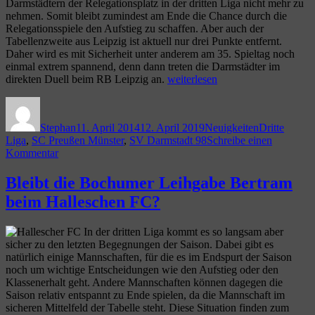
Darmstädtern der Relegationsplatz in der dritten Liga nicht mehr zu
nehmen. Somit bleibt zumindest am Ende die Chance durch die
Relegationsspiele den Aufstieg zu schaffen. Aber auch der
Tabellenzweite aus Leipzig ist aktuell nur drei Punkte entfernt.
Daher wird es mit Sicherheit unter anderem am 35. Spieltag noch
einmal extrem spannend, denn dann treten die Darmstädter im
„Der
direkten Duell beim RB Leipzig an.
weiterlesen
SV
Autor
Veröffentlicht
Kategorien
Schlagwörte
Darmstadt
am
98
Stephan
11. April 2014
12. April 2019
Neuigkeiten
Dritte
eilt
Liga
,
SC Preußen Münster
,
SV Darmstadt 98
Schreibe einen
beim
zu
Kommentar
SC
Der
Preußen
SV
Bleibt die Bochumer Leihgabe Bertram
Münster
Darmstadt
zum
beim Halleschen FC?
98
nächsten
eilt
Sieg“
beim
In der dritten Liga kommt es so langsam aber
SC
sicher zu den letzten Begegnungen der Saison. Dabei gibt es
Preußen
natürlich einige Mannschaften, für die es im Endspurt der Saison
Münster
noch um wichtige Entscheidungen wie den Aufstieg oder den
zum
Klassenerhalt geht. Andere Mannschaften können dagegen die
nächsten
Saison relativ entspannt zu Ende spielen, da die Mannschaft im
Sieg
sicheren Mittelfeld der Tabelle steht. Diese Situation finden zum