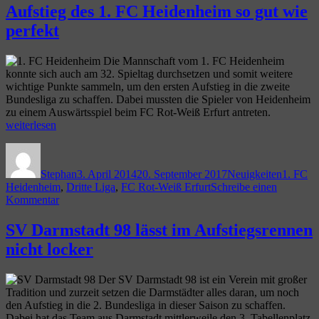
Jahn
Aufstieg des 1. FC Heidenheim so gut wie
Regensburg
perfekt
unterliegt
Leipzig
Die Mannschaft vom 1. FC Heidenheim
konnte sich auch am 32. Spieltag durchsetzen und somit weitere
wichtige Punkte sammeln, um den ersten Aufstieg in die zweite
Bundesliga zu schaffen. Dabei mussten die Spieler von Heidenheim
„Aufstieg
zu einem Auswärtsspiel beim FC Rot-Weiß Erfurt antreten.
des
weiterlesen
1.
Autor
Veröffentlicht
Kategorien
Schlagw
FC
am
Heidenhe
Stephan
3. April 2014
20. September 2017
Neuigkeiten
1. FC
so
Heidenheim
,
Dritte Liga
,
FC Rot-Weiß Erfurt
Schreibe einen
gut
zu
Kommentar
wie
Aufstieg
perfekt“
des
SV Darmstadt 98 lässt im Aufstiegsrennen
1.
nicht locker
FC
Heidenheim
so
Der SV Darmstadt 98 ist ein Verein mit großer
gut
Tradition und zurzeit setzen die Darmstädter alles daran, um noch
wie
den Aufstieg in die 2. Bundesliga in dieser Saison zu schaffen.
perfekt
Dabei hat das Team aus Darmstadt mittlerweile den 3. Tabellenplatz