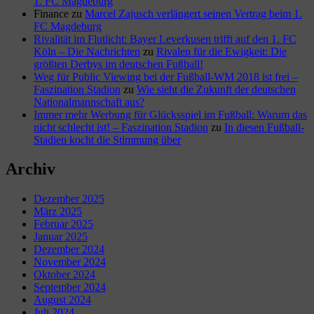
1. FC Magdeburg
Finance
zu
Marcel Zajusch verlängert seinen Vertrag beim 1.
FC Magdeburg
Rivalität im Flutlicht: Bayer Leverkusen trifft auf den 1. FC
Köln – Die Nachrichten
zu
Rivalen für die Ewigkeit: Die
größten Derbys im deutschen Fußball!
Weg für Public Viewing bei der Fußball-WM 2018 ist frei –
Faszination Stadion
zu
Wie sieht die Zukunft der deutschen
Nationalmannschaft aus?
Immer mehr Werbung für Glücksspiel im Fußball: Warum das
nicht schlecht ist! – Faszination Stadion
zu
In diesen Fußball-
Stadien kocht die Stimmung über
Archiv
Dezember 2025
März 2025
Februar 2025
Januar 2025
Dezember 2024
November 2024
Oktober 2024
September 2024
August 2024
Juli 2024