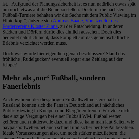
ist. „Aufgrund der Planungssicherheit ist es nun natürlich etwas spät,
um noch etwas auf die Beine zu stellen. Doch für die nächsten
Fußball-Turniere behalten wir die Sache mit dem Public Viewing im
Hinterkopf“, äußerte sich
Andreas Baade, Vorsitzender des
Fördervereins Kloster Zinna
, zu der Entscheidung. In anderen
Städten und Dörfern dürfte dies ähnlich aussehen. Doch dies
bedeutet natürlich nicht, dass komplett auf das gemeinschaftliche
Erlebnis verzichtet werden muss.
Doch was wurde hier eigentlich genau beschlossen? Stand das
fröhliche ‚Rudelgucken‘ eventuell sogar eine Zeitlang auf der
Kippe?
Mehr als ‚nur‘ Fußball, sondern
Fanerlebnis
Auch während der diesjährigen Fußballweltmeisterschaft in
Russland können sich die Fans in Deutschland auf nächtliches
Public Viewing in Kneipen und Biergärten freuen. Für viele nicht
das einzige Vergnügen bei einer Fußball WM. Fußballwetten
gehören auch mittlerweile dazu und diese kann man laut Seiten wie
paypalsportwetten.net auch schnell und sicher per PayPal bezahlen.
Ideale Voraussetzungen also, um noch stärker mitzufiebern, die
eigene Mannschaft zu unterstützen und vielleicht sogar ein wenig