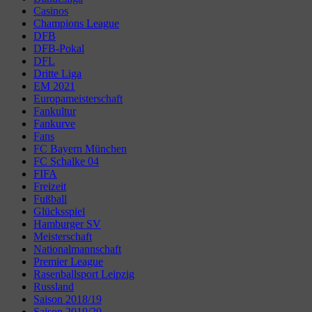
Casinos
Champions League
DFB
DFB-Pokal
DFL
Dritte Liga
EM 2021
Europameisterschaft
Fankultur
Fankurve
Fans
FC Bayern München
FC Schalke 04
FIFA
Freizeit
Fußball
Glücksspiel
Hamburger SV
Meisterschaft
Nationalmannschaft
Premier League
Rasenballsport Leipzig
Russland
Saison 2018/19
Saison 2019/20