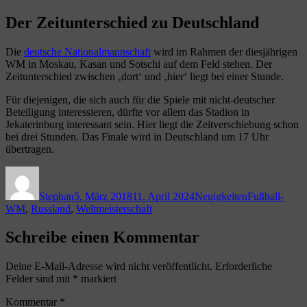
Der Zeitunterschied zu Deutschland
Die
deutsche Nationalmannschaft
wird im Rahmen der diesjährigen
WM in Moskau, Kasan und Sotschi auf dem Feld stehen. Der
Zeitunterschied zwischen ‚dort‘ und ‚hier‘ liegt bei einer Stunde.
Für diejenigen, die sich auch für die Spiele mit nicht-deutscher
Beteiligung interessieren, dürfte vor allem das Stadion in
Jekaterinburg interessant sein. Hier liegt die Zeitverschiebung schon
bei drei Stunden. Das Finale wird in Deutschland um 17 Uhr
übertragen.
Autor
Veröffentlicht
Kategorien
Schlagwörter
am
Stephan
5. März 2018
11. April 2024
Neuigkeiten
Fußball-
WM
,
Russland
,
Weltmeisterschaft
Schreibe einen Kommentar
Deine E-Mail-Adresse wird nicht veröffentlicht.
Erforderliche
Felder sind mit
*
markiert
Kommentar
*