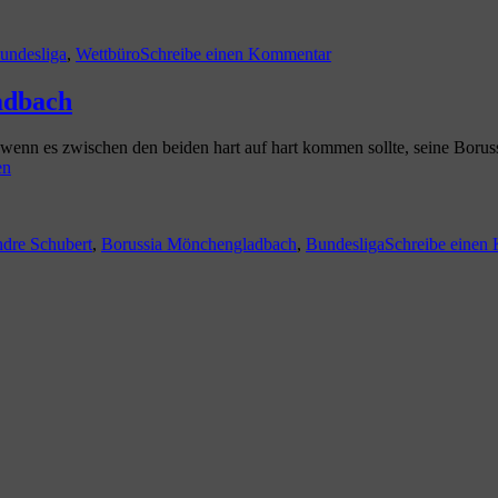
chlagwörter
zu
Sind
undesliga
,
Wettbüro
Schreibe einen Kommentar
die
Deutschen
beim
ladbach
Fußball
wirklich
s wenn es zwischen den beiden hart auf hart kommen sollte, seine Boru
patriotischer
t
en
als
andere
hlagwörter
Nationen?
dre Schubert
,
Borussia Mönchengladbach
,
Bundesliga
Schreibe einen
ladbach“