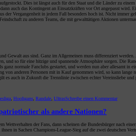
ufgestockt. Dies ist längst auch für den Staat und die Länder zu einem
n dann auch das Kontingent an Einsatzkräften vor Ort angepasst wird. E
s der Vergangenheit in jedem Fall besonders hoch ist. Nicht immer ge
Feindschaft zu anderen Teams, die mit gewalttätigen Aktionen untermau
 und Gewalt aus sind. Ganz im Allgemeinen muss differenziert werden. 
ren, und so für eine hitzige und spannende Atmosphäre sorgen. Die Ran
ls ganz normale Fanclubs gestartet, und werden nun aber allesamt in e
ung von anderen Personen mit in Kauf genommen wird, so kann lange ni
t es auch in Zukunft die Trennlinie zwischen echter Vereinsliebe und 
gwörter
zu
Ultra
esliga
,
Hooligans
,
Randale
,
Ultras
Schreibe einen Kommentar
Gruppier
–
Liebe
patriotischer als andere Nationen?
zum
Verein
em Wettverhalten der Fans, dann scheinen die Bundesbürger nach einer
oder
von ihnen in Sachen Champions-League-Sieg auf die zwei deutschen V
Randalier