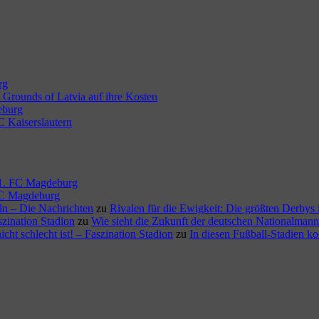
rg
Grounds of Latvia auf ihre Kosten
eburg
C Kaiserslautern
m 1. FC Magdeburg
 FC Magdeburg
öln – Die Nachrichten
zu
Rivalen für die Ewigkeit: Die größten Derbys
szination Stadion
zu
Wie sieht die Zukunft der deutschen Nationalmann
ht schlecht ist! – Faszination Stadion
zu
In diesen Fußball-Stadien k