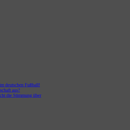
 im deutschen Fußball!
schaft aus?
ocht die Stimmung über