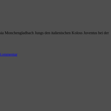
Deutschen
beim
Fußball
wirklich
patriotischer
als
andere
ssia Monchengladbach Jungs den italienischen Koloss Juventus bei der
Nationen?“
zu
Schubert
 Kommentar
ist
stolz
auf
Borussia
Mönchengladbach