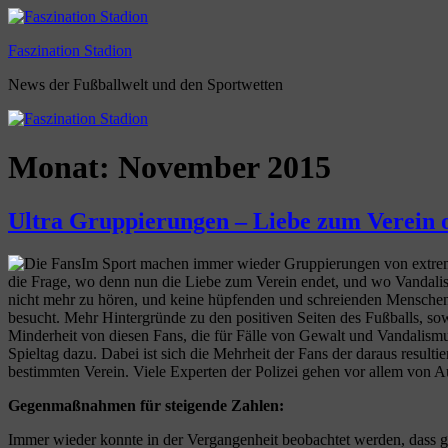
Zum
Inhalt
Faszination Stadion
springen
News der Fußballwelt und den Sportwetten
Monat:
November 2015
Ultra Gruppierungen – Liebe zum Verein 
Im Sport machen immer wieder Gruppierungen von extremen
die Frage, wo denn nun die Liebe zum Verein endet, und wo Vandalism
nicht mehr zu hören, und keine hüpfenden und schreienden Menschen 
besucht. Mehr Hintergründe zu den positiven Seiten des Fußballs, sow
Minderheit von diesen Fans, die für Fälle von Gewalt und Vandalism
Spieltag dazu. Dabei ist sich die Mehrheit der Fans der daraus resul
bestimmten Verein. Viele Experten der Polizei gehen vor allem von A
Gegenmaßnahmen für steigende Zahlen:
Immer wieder konnte in der Vergangenheit beobachtet werden, dass ge