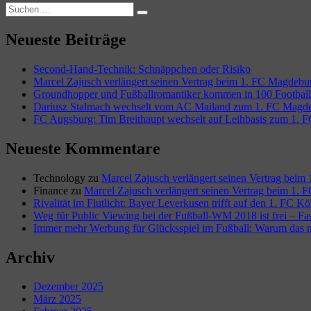
Suchen
Suchen
nach:
Neueste Beiträge
Second-Hand-Technik: Schnäppchen oder Risiko
Marcel Zajusch verlängert seinen Vertrag beim 1. FC Magdebu
Groundhopper und Fußballromantiker kommen in 100 Football 
Dariusz Stalmach wechselt vom AC Mailand zum 1. FC Magd
FC Augsburg: Tim Breithaupt wechselt auf Leihbasis zum 1. F
Neueste Kommentare
Technology
zu
Marcel Zajusch verlängert seinen Vertrag bei
Finance
zu
Marcel Zajusch verlängert seinen Vertrag beim 1.
Rivalität im Flutlicht: Bayer Leverkusen trifft auf den 1. FC K
Weg für Public Viewing bei der Fußball-WM 2018 ist frei – Fa
Immer mehr Werbung für Glücksspiel im Fußball: Warum das nic
Archiv
Dezember 2025
März 2025