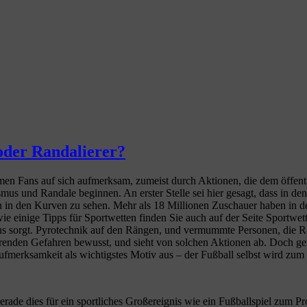
oder Randalierer?
 Fans auf sich aufmerksam, zumeist durch Aktionen, die dem öffentli
us und Randale beginnen. An erster Stelle sei hier gesagt, dass in d
in den Kurven zu sehen. Mehr als 18 Millionen Zuschauer haben in der
ie einige Tipps für Sportwetten finden Sie auch auf der Seite Sportwe
us sorgt. Pyrotechnik auf den Rängen, und vermummte Personen, die R
tierenden Gefahren bewusst, und sieht von solchen Aktionen ab. Doch ge
ufmerksamkeit als wichtigstes Motiv aus – der Fußball selbst wird zum
rade dies für ein sportliches Großereignis wie ein Fußballspiel zum P