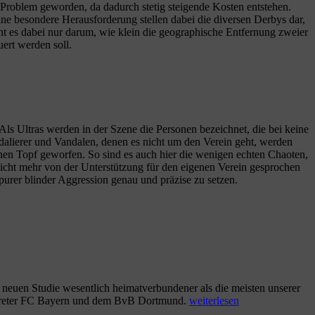
 Problem geworden, da dadurch stetig steigende Kosten entstehen.
ine besondere Herausforderung stellen dabei die diversen Derbys dar,
ht es dabei nur darum, wie klein die geographische Entfernung zweier
ert werden soll.
Als Ultras werden in der Szene die Personen bezeichnet, die bei keine
dalierer und Vandalen, denen es nicht um den Verein geht, werden
inen Topf geworfen. So sind es auch hier die wenigen echten Chaoten,
cht mehr von der Unterstützung für den eigenen Verein gesprochen
purer blinder Aggression genau und präzise zu setzen.
ungen
 neuen Studie wesentlich heimatverbundener als die meisten unserer
„Sind
ertreter FC Bayern und dem BvB Dortmund.
weiterlesen
er?
die