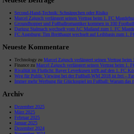
Neueste Beiträge
Second-Hand-Technik: Schnäppchen oder Risiko
Marcel Zajusch verlängert seinen Vertrag beim 1. FC Magdebu
Groundhopper und Fußballromantiker kommen in 100 Football 
Dariusz Stalmach wechselt vom AC Mailand zum 1. FC Magd
FC Augsburg: Tim Breithaupt wechselt auf Leihbasis zum 1. F
Neueste Kommentare
Technology
zu
Marcel Zajusch verlängert seinen Vertrag bei
Finance
zu
Marcel Zajusch verlängert seinen Vertrag beim 1.
Rivalität im Flutlicht: Bayer Leverkusen trifft auf den 1. FC K
Weg für Public Viewing bei der Fußball-WM 2018 ist frei – Fa
Immer mehr Werbung für Glücksspiel im Fußball: Warum das nic
Archiv
Dezember 2025
März 2025
Februar 2025
Januar 2025
Dezember 2024
November 2024