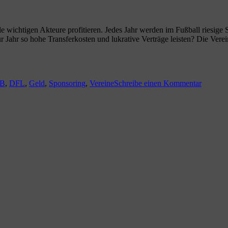
niemand
so
erwartet
alle wichtigen Akteure profitieren. Jedes Jahr werden im Fußball riesi
hätte
für Jahr so hohe Transferkosten und lukrative Verträge leisten? Die Ver
zu
Wie
B
,
DFL
,
Geld
,
Sponsoring
,
Vereine
Schreibe einen Kommentar
verdien
Fußball
Geld?