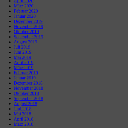
April 2020
März 2020
Februar 2020
Januar 2020
Dezember 2019
November 2019
Oktober 2019
September 2019
August 2019
Juli 2019
Juni 2019
Mai 2019
April 2019
März 2019
Februar 2019
Januar 2019
Dezember 2018
November 2018
Oktober 2018
September 2018
August 2018
Juni 2018
Mai 2018
April 2018
März 2018