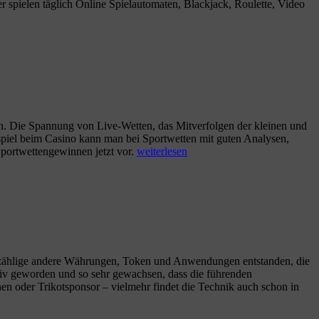
 spielen täglich Online Spielautomaten, Blackjack, Roulette, Video
en
en
pas
er
ne
no
. Die Spannung von Live-Wetten, das Mitverfolgen der kleinen und
e
spiel beim Casino kann man bei Sportwetten mit guten Analysen,
„Die
Sportwettengewinnen jetzt vor.
weiterlesen
fünf
größten
Sportwetten-
Gewinne“
ten
twetten-
inne
 unzählige andere Währungen, Token und Anwendungen entstanden, die
rativ geworden und so sehr gewachsen, dass die führenden
n oder Trikotsponsor – vielmehr findet die Technik auch schon in