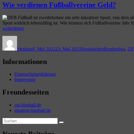
Wie verdienen Fußballvereine Geld?
hätte“
Fußball ist zweifelsohne ein sehr lukrativer Sport, von dem 
Sport wirklich lebensfähig ist. Wie können sich Fußballvereine Jahr 
weiterlesen
Autor
Veröffentlicht
Kategorien
Schlagwörter
am
Stephan
8. Mai 2022
23. Mai 2023
Neuigkeiten
Bundesliga
,
DF
Informationen
Datenschutzerklärung
Impressum
Freundesseiten
ost-fussball.de
amateur-fussball.de
Suchen
Suchen
nach: