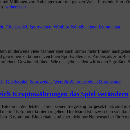
t mit Millionen von Anhängern auf der ganzen Welt. Tausende Europäer
Acht
„Europas
en.
weiterlesen
sollt
Top
zu
Länder
Euro
für
it
,
Glücksspiel
,
Sportwetten
,
Wettbüro
Schreibe einen Kommentar
Top
Online
Länd
Casino
für
Spiele“
Onli
Casi
dem mittlerweile viele Männer aber auch immer mehr Frauen nachgehen
Spiel
ld gewinnen zu können, zeichnen Sportwetten aus. Anders als zum Bei
uf einen Gewinn erhöhen. Wie das geht, stellen wir in den 5 größten 
zu
Die
eit
,
Glücksspiel
,
Sportwetten
,
Wettbüro
Schreibe einen Kommentar
fünf
größ
Spor
eich Kryptowährungen das Spiel verändern
Gew
itcoin in den letzten Jahren seinen Siegeszug fortgesetzt hat, sind
d nicht fälsch- oder kopierbar gelten. Der Markt ist inzwischen so luk
en. Krypto und Blockchain sind aber nicht nur Namensgeber für Arene