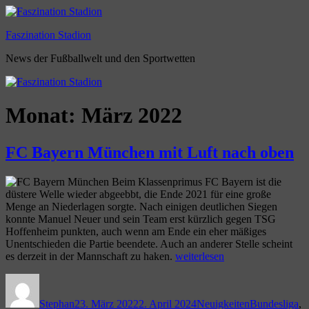
Zum
Inhalt
Faszination Stadion
springen
News der Fußballwelt und den Sportwetten
Monat:
März 2022
FC Bayern München mit Luft nach oben
Beim Klassenprimus FC Bayern ist die
düstere Welle wieder abgeebbt, die Ende 2021 für eine große
Menge an Niederlagen sorgte. Nach einigen deutlichen Siegen
konnte Manuel Neuer und sein Team erst kürzlich gegen TSG
Hoffenheim punkten, auch wenn am Ende ein eher mäßiges
Unentschieden die Partie beendete. Auch an anderer Stelle scheint
„FC
es derzeit in der Mannschaft zu haken.
weiterlesen
Bayern
Autor
Veröffentlicht
Kategorien
Schlagwörter
München
am
mit
Stephan
23. März 2022
2. April 2024
Neuigkeiten
Bundesliga
,
Luft