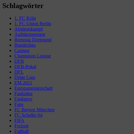
Schlagwörter
1. FC Köln
1. FC Union Berlin
Abstiegskampf
Aufstiegsrennen
Borussia Dortmund
Bundesliga
Casinos
Champions League
DFB
DFB-Pokal
DFL
Dritte Liga
EM 2021
Europameisterschaft
Fankultur
Fankurve
Fans
FC Bayern München
FC Schalke 04
FIFA
Freizeit
Fußball