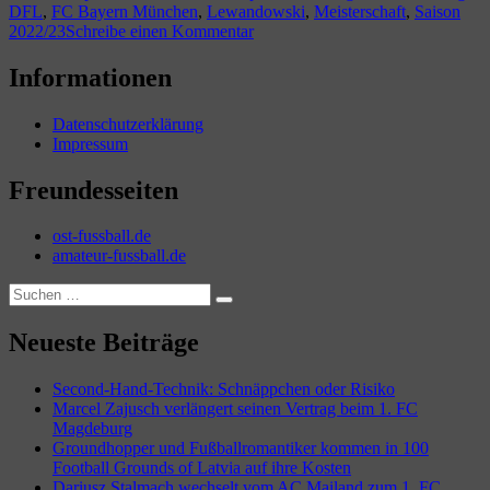
DFL
,
FC Bayern München
,
Lewandowski
,
Meisterschaft
,
Saison
nach
zu
2022/23
Schreibe einen Kommentar
oben“
FC
Bayern
Informationen
München
mit
Datenschutzerklärung
Luft
Impressum
nach
oben
Freundesseiten
ost-fussball.de
amateur-fussball.de
Suchen
Suchen
nach:
Neueste Beiträge
Second-Hand-Technik: Schnäppchen oder Risiko
Marcel Zajusch verlängert seinen Vertrag beim 1. FC
Magdeburg
Groundhopper und Fußballromantiker kommen in 100
Football Grounds of Latvia auf ihre Kosten
Dariusz Stalmach wechselt vom AC Mailand zum 1. FC