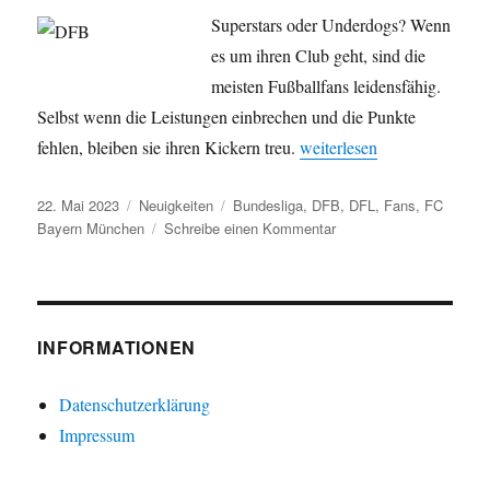
Superstars oder Underdogs? Wenn
es um ihren Club geht, sind die
meisten Fußballfans leidensfähig.
Selbst wenn die Leistungen einbrechen und die Punkte
„Die Fußballclubs mit den
fehlen, bleiben sie ihren Kickern treu.
weiterlesen
Veröffentlicht
Kategorien
Schlagwörter
22. Mai 2023
Neuigkeiten
Bundesliga
,
DFB
,
DFL
,
Fans
,
FC
am
zu
Bayern München
Schreibe einen Kommentar
Die
Fußballclubs
mit
den
meisten
INFORMATIONEN
Anhängern
Datenschutzerklärung
Impressum