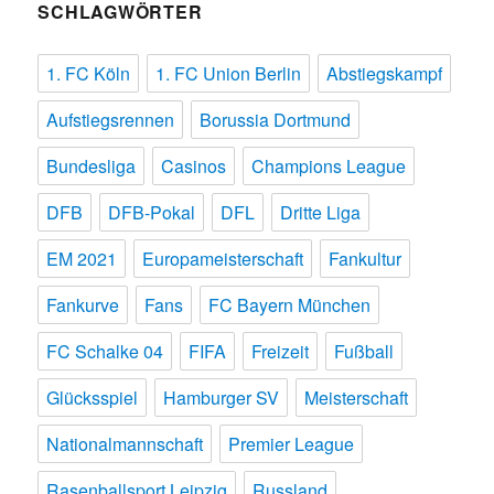
SCHLAGWÖRTER
1. FC Köln
1. FC Union Berlin
Abstiegskampf
Aufstiegsrennen
Borussia Dortmund
Bundesliga
Casinos
Champions League
DFB
DFB-Pokal
DFL
Dritte Liga
EM 2021
Europameisterschaft
Fankultur
Fankurve
Fans
FC Bayern München
FC Schalke 04
FIFA
Freizeit
Fußball
Glücksspiel
Hamburger SV
Meisterschaft
Nationalmannschaft
Premier League
Rasenballsport Leipzig
Russland