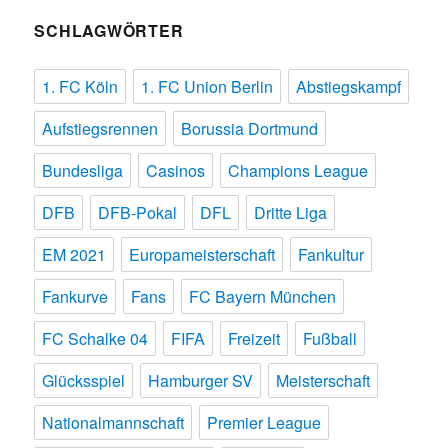
SCHLAGWÖRTER
1. FC Köln
1. FC Union Berlin
Abstiegskampf
Aufstiegsrennen
Borussia Dortmund
Bundesliga
Casinos
Champions League
DFB
DFB-Pokal
DFL
Dritte Liga
EM 2021
Europameisterschaft
Fankultur
Fankurve
Fans
FC Bayern München
FC Schalke 04
FIFA
Freizeit
Fußball
Glücksspiel
Hamburger SV
Meisterschaft
Nationalmannschaft
Premier League