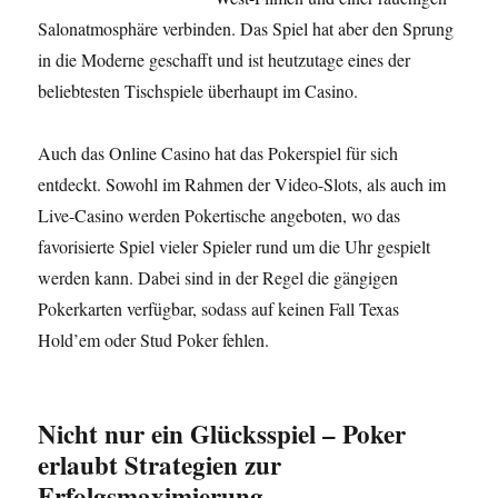
Salonatmosphäre verbinden. Das Spiel hat aber den Sprung
in die Moderne geschafft und ist heutzutage eines der
beliebtesten Tischspiele überhaupt im Casino.
Auch das Online Casino hat das Pokerspiel für sich
entdeckt. Sowohl im Rahmen der Video-Slots, als auch im
Live-Casino werden Pokertische angeboten, wo das
favorisierte Spiel vieler Spieler rund um die Uhr gespielt
werden kann. Dabei sind in der Regel die gängigen
Pokerkarten verfügbar, sodass auf keinen Fall Texas
Hold’em oder Stud Poker fehlen.
Nicht nur ein Glücksspiel – Poker
erlaubt Strategien zur
Erfolgsmaximierung