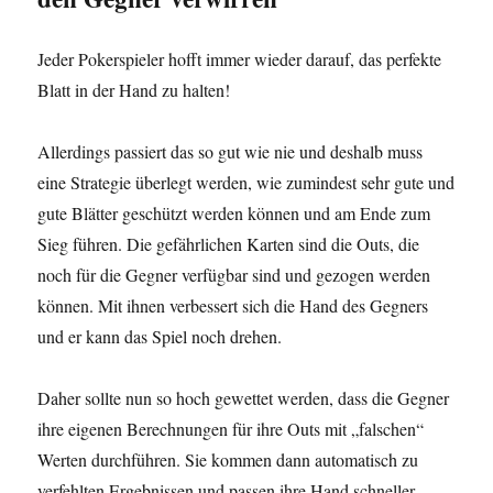
Jeder Pokerspieler hofft immer wieder darauf, das perfekte
Blatt in der Hand zu halten!
Allerdings passiert das so gut wie nie und deshalb muss
eine Strategie überlegt werden, wie zumindest sehr gute und
gute Blätter geschützt werden können und am Ende zum
Sieg führen. Die gefährlichen Karten sind die Outs, die
noch für die Gegner verfügbar sind und gezogen werden
können. Mit ihnen verbessert sich die Hand des Gegners
und er kann das Spiel noch drehen.
Daher sollte nun so hoch gewettet werden, dass die Gegner
ihre eigenen Berechnungen für ihre Outs mit „falschen“
Werten durchführen. Sie kommen dann automatisch zu
verfehlten Ergebnissen und passen ihre Hand schneller,