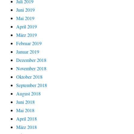
Juli 2019
Juni 2019
Mai 2019
April 2019
März 2019
Februar 2019
Januar 2019
Dezember 2018
November 2018
Oktober 2018
September 2018
August 2018
Juni 2018
Mai 2018
April 2018
März 2018