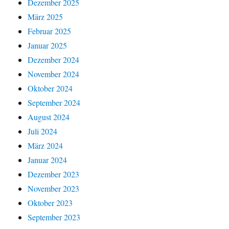
Dezember 2025
März 2025
Februar 2025
Januar 2025
Dezember 2024
November 2024
Oktober 2024
September 2024
August 2024
Juli 2024
März 2024
Januar 2024
Dezember 2023
November 2023
Oktober 2023
September 2023