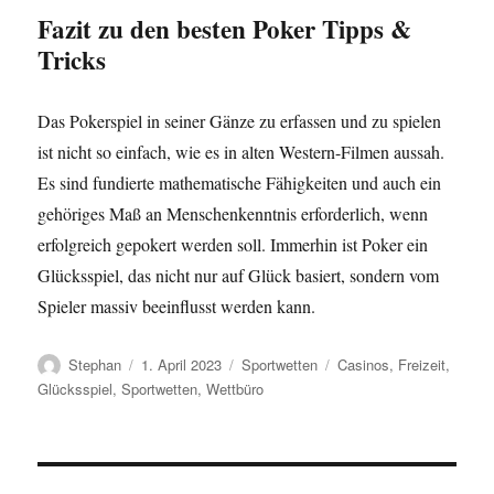
Fazit zu den besten Poker Tipps &
Tricks
Das Pokerspiel in seiner Gänze zu erfassen und zu spielen
ist nicht so einfach, wie es in alten Western-Filmen aussah.
Es sind fundierte mathematische Fähigkeiten und auch ein
gehöriges Maß an Menschenkenntnis erforderlich, wenn
erfolgreich gepokert werden soll. Immerhin ist Poker ein
Glücksspiel, das nicht nur auf Glück basiert, sondern vom
Spieler massiv beeinflusst werden kann.
Autor
Veröffentlicht
Kategorien
Schlagwörter
Stephan
1. April 2023
Sportwetten
Casinos
,
Freizeit
,
am
Glücksspiel
,
Sportwetten
,
Wettbüro