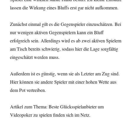
lassen die Wirkung eines Bluffs erst gar nicht aufkommen.
Zunächst einmal gilt es die Gegenspieler einzuschätzen. Bei
nur wenigen aktiven Gegenspielern kann ein Bluff
erfolgreich sein. Allerdings wird es ab zwei aktiven Spielern
am Tisch bereits schwierig, sodass hier die Lage sorgfältig
eingeschätzt werden muss.
Außerdem ist es günstig, wenn sie als Letzter am Zug sind.
Hier können sie andere Spieler mit einer hohen Wette aus
dem Pot vertreiben.
Artikel zum Thema: Beste Glücksspielanbieter um
Videopoker zu spielen finden sich im Netz.