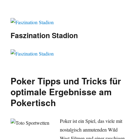
Faszination Stadion
Poker Tipps und Tricks für
optimale Ergebnisse am
Pokertisch
Poker ist ein Spiel, das viele mit
nostalgisch anmutenden Wild
West-Filmen und einer rauchigen