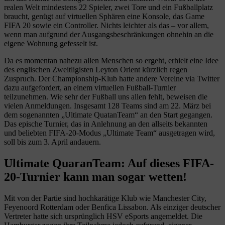
realen Welt mindestens 22 Spieler, zwei Tore und ein Fußballplatz
braucht, genügt auf virtuellen Sphären eine Konsole, das Game
FIFA 20 sowie ein Controller. Nichts leichter als das – vor allem,
wenn man aufgrund der Ausgangsbeschränkungen ohnehin an die
eigene Wohnung gefesselt ist.
Da es momentan nahezu allen Menschen so ergeht, erhielt eine Idee
des englischen Zweitligisten Leyton Orient kürzlich regen
Zuspruch. Der Championship-Klub hatte andere Vereine via Twitter
dazu aufgefordert, an einem virtuellen Fußball-Turnier
teilzunehmen. Wie sehr der Fußball uns allen fehlt, beweisen die
vielen Anmeldungen. Insgesamt 128 Teams sind am 22. März bei
dem sogenannten „Ultimate QuatanTeam“ an den Start gegangen.
Das epische Turnier, das in Anlehnung an den allseits bekannten
und beliebten FIFA-20-Modus „Ultimate Team“ ausgetragen wird,
soll bis zum 3. April andauern.
Ultimate QuaranTeam: Auf dieses FIFA-
20-Turnier kann man sogar wetten!
Mit von der Partie sind hochkarätige Klub wie Manchester City,
Feyenoord Rotterdam oder Benfica Lissabon. Als einziger deutscher
Vertreter hatte sich ursprünglich HSV eSports angemeldet. Die