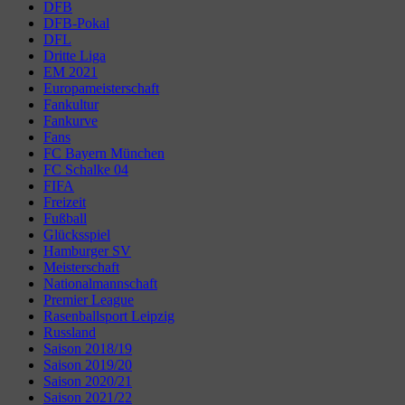
DFB
DFB-Pokal
DFL
Dritte Liga
EM 2021
Europameisterschaft
Fankultur
Fankurve
Fans
FC Bayern München
FC Schalke 04
FIFA
Freizeit
Fußball
Glücksspiel
Hamburger SV
Meisterschaft
Nationalmannschaft
Premier League
Rasenballsport Leipzig
Russland
Saison 2018/19
Saison 2019/20
Saison 2020/21
Saison 2021/22