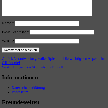
Name
*
E-Mail-Adresse
*
Website
Beitragsnavigation
Vorheriger
Zurück
Verantwortungsvolles Spielen – Die wichtigsten Aspekte im
Beitrag:
Glücksspiel
Nächster
Weiter
Die größten Skandale im Fußball
Beitrag:
Informationen
Datenschutzerklärung
Impressum
Freundesseiten