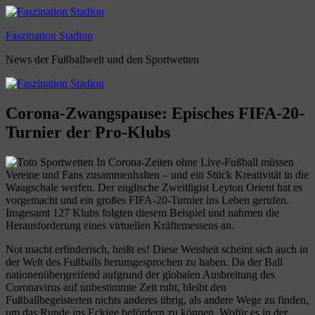
Zum
Inhalt
Faszination Stadion
springen
News der Fußballwelt und den Sportwetten
Corona-Zwangspause: Episches FIFA-20-
Turnier der Pro-Klubs
In Corona-Zeiten ohne Live-Fußball müssen
Vereine und Fans zusammenhalten – und ein Stück Kreativität in die
Waagschale werfen. Der englische Zweitligist Leyton Orient hat es
vorgemacht und ein großes FIFA-20-Turnier ins Leben gerufen.
Insgesamt 127 Klubs folgten diesem Beispiel und nahmen die
Herausforderung eines virtuellen Kräftemessens an.
Not macht erfinderisch, heißt es! Diese Weisheit scheint sich auch in
der Welt des Fußballs herumgesprochen zu haben. Da der Ball
nationenübergreifend aufgrund der globalen Ausbreitung des
Coronavirus auf unbestimmte Zeit ruht, bleibt den
Fußballbegeisterten nichts anderes übrig, als andere Wege zu finden,
um das Runde ins Eckige befördern zu können. Wofür es in der