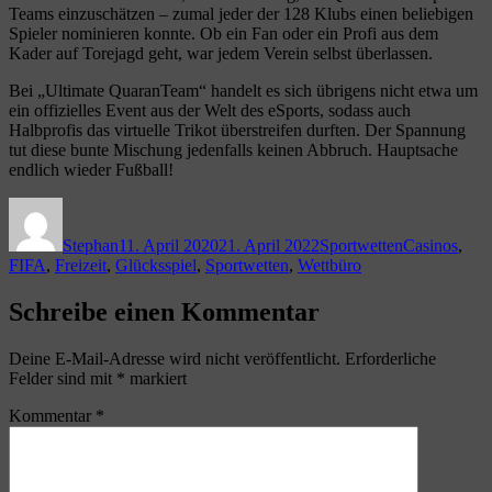
Teams einzuschätzen – zumal jeder der 128 Klubs einen beliebigen
Spieler nominieren konnte. Ob ein Fan oder ein Profi aus dem
Kader auf Torejagd geht, war jedem Verein selbst überlassen.
Bei „Ultimate QuaranTeam“ handelt es sich übrigens nicht etwa um
ein offizielles Event aus der Welt des eSports, sodass auch
Halbprofis das virtuelle Trikot überstreifen durften. Der Spannung
tut diese bunte Mischung jedenfalls keinen Abbruch. Hauptsache
endlich wieder Fußball!
Autor
Veröffentlicht
Kategorien
Schlagwörte
am
Stephan
11. April 2020
21. April 2022
Sportwetten
Casinos
,
FIFA
,
Freizeit
,
Glücksspiel
,
Sportwetten
,
Wettbüro
Schreibe einen Kommentar
Deine E-Mail-Adresse wird nicht veröffentlicht.
Erforderliche
Felder sind mit
*
markiert
Kommentar
*