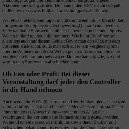
Hamburger zogen ihre Teilnahme jedoch aufgrund, eigener
Aktionen kurzfristig zurück. Doch auch den HSV macht es Spaß,
endlich wieder etwas Fußball-Luft schnuppern zu können.
Wer etwas mehr Spannung zum vollkommenen Glück braucht, kann
übrigens auf die Spiele des Wettbewerbs „QuaranTeam“ wetten.
Viele namhafte Sportwettenanbieter haben entsprechende eSports-
Wetten in ihr Angebot aufgenommen. Wie beim Live-Sport gilt
allerdings auch auf diesem Gebiet: Bevor man den Kick mit dem
virtuellen Kick sucht, sollte man sich auf einem Vergleichsportal
über die Anbieter und deren Wetten genau informieren. Die neue
Vergleichsseite im Internet etwa erklärt anschaulich, wie, wo und
warum man Sportwetten abschließen kann.
Ob Fan oder Profi: Bei dieser
Veranstaltung darf jeder den Controller
in die Hand nehmen
Auch wenn ein FIFA-20-Turnier den Live-Fußball niemals ersetzen
kann, so bringt es in das Leben vieler Menschen zu Corona-Zeiten
immerhin etwas Abwechslung – sowie in den Alltag der
Wettfreunde, die vor eine neue Herausforderung gestellt werden.
Während einem die realen Profiklubs sowie deren Stärken und
Schwächen bekannt sind, ist es schwierig, die Qualität der eSports-