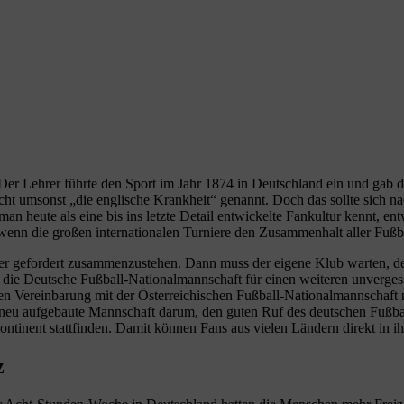
 Lehrer führte den Sport im Jahr 1874 in Deutschland ein und gab die e
icht umsonst „die englische Krankheit“ genannt. Doch das sollte sich 
eute als eine bis ins letzte Detail entwickelte Fankultur kennt, entwic
 wenn die großen internationalen Turniere den Zusammenhalt aller Fußb
eder gefordert zusammenzustehen. Dann muss der eigene Klub warten, 
te die Deutsche Fußball-Nationalmannschaft für einen weiteren unverge
llen Vereinbarung mit der Österreichischen Fußball-Nationalmannschaft
e neu aufgebaute Mannschaft darum, den guten Ruf des deutschen Fußba
ontinent stattfinden. Damit können Fans aus vielen Ländern direkt in i
z