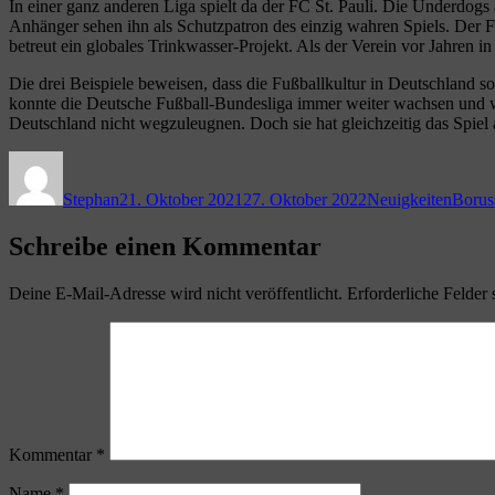
In einer ganz anderen Liga spielt da der FC St. Pauli. Die Underdogs
Anhänger sehen ihn als Schutzpatron des einzig wahren Spiels. Der F
betreut ein globales Trinkwasser-Projekt. Als der Verein vor Jahren in
Die drei Beispiele beweisen, dass die Fußballkultur in Deutschland so 
konnte die Deutsche Fußball-Bundesliga immer weiter wachsen und wu
Deutschland nicht wegzuleugnen. Doch sie hat gleichzeitig das Spiel
Autor
Veröffentlicht
Kategorien
Schla
am
Stephan
21. Oktober 2021
27. Oktober 2022
Neuigkeiten
Borus
Schreibe einen Kommentar
Deine E-Mail-Adresse wird nicht veröffentlicht.
Erforderliche Felder 
Kommentar
*
Name
*