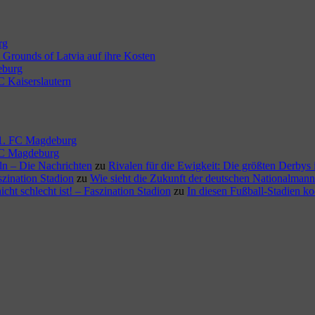
rg
Grounds of Latvia auf ihre Kosten
eburg
C Kaiserslautern
m 1. FC Magdeburg
 FC Magdeburg
öln – Die Nachrichten
zu
Rivalen für die Ewigkeit: Die größten Derbys
szination Stadion
zu
Wie sieht die Zukunft der deutschen Nationalmann
ht schlecht ist! – Faszination Stadion
zu
In diesen Fußball-Stadien k