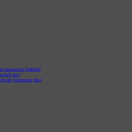
 im deutschen Fußball!
schaft aus?
ocht die Stimmung über