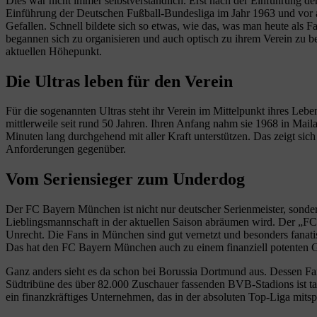
Dies war nicht immer selbstverständlich. Erst nach der Einführung d
Einführung der Deutschen Fußball-Bundesliga im Jahr 1963 und vor a
Gefallen. Schnell bildete sich so etwas, wie das, was man heute als
begannen sich zu organisieren und auch optisch zu ihrem Verein zu 
aktuellen Höhepunkt.
Die Ultras leben für den Verein
Für die sogenannten Ultras steht ihr Verein im Mittelpunkt ihres Lebe
mittlerweile seit rund 50 Jahren. Ihren Anfang nahm sie 1968 in Mail
Minuten lang durchgehend mit aller Kraft unterstützen. Das zeigt sic
Anforderungen gegenüber.
Vom Seriensieger zum Underdog
Der FC Bayern München ist nicht nur deutscher Serienmeister, sondern 
Lieblingsmannschaft in der aktuellen Saison abräumen wird. Der „
Unrecht. Die Fans in München sind gut vernetzt und besonders fanatis
Das hat den FC Bayern München auch zu einem finanziell potenten 
Ganz anders sieht es da schon bei Borussia Dortmund aus. Dessen Fans
Südtribüne des über 82.000 Zuschauer fassenden BVB-Stadions ist ta
ein finanzkräftiges Unternehmen, das in der absoluten Top-Liga mits