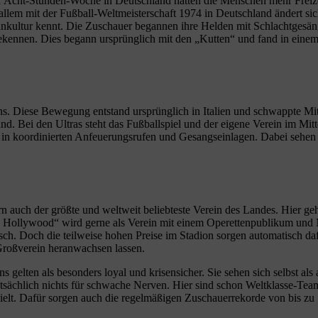
er Acht-Stunden-Woche in Deutschland hatten die Menschen mehr Freizei
llem mit der Fußball-Weltmeisterschaft 1974 in Deutschland ändert si
 Fankultur kennt. Die Zuschauer begannen ihre Helden mit Schlachtges
bekennen. Dies begann ursprünglich mit den „Kutten“ und fand in eine
ns. Diese Bewegung entstand ursprünglich in Italien und schwappte Mitt
and. Bei den Ultras steht das Fußballspiel und der eigene Verein im Mi
h in koordinierten Anfeuerungsrufen und Gesangseinlagen. Dabei sehen 
auch der größte und weltweit beliebteste Verein des Landes. Hier geht 
FC Hollywood“ wird gerne als Verein mit einem Operettenpublikum un
ch. Doch die teilweise hohen Preise im Stadion sorgen automatisch daf
Großverein heranwachsen lassen.
 gelten als besonders loyal und krisensicher. Sie sehen sich selbst al
tsächlich nichts für schwache Nerven. Hier sind schon Weltklasse-Tea
pielt. Dafür sorgen auch die regelmäßigen Zuschauerrekorde von bis zu