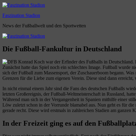
Zum
Inhalt
Faszination Stadion
springen
News der Fußballwelt und den Sportwetten
Die Fußball-Fankultur in Deutschland
Konrad Koch war der Erfinder des Fußballs in Deutschland. Der
Zunächst hatte das Spiel noch ein schlechtes Image. Fußball wurde n
sich der Fußball zum Massensport, der Zuschauerboom begann. Was man h
Grenzen für die Liebe zum eigenen Verein. Diese sind dann erreicht,
In nicht einmal einem Jahr sind die Fans des deutschen Fußballs wi
letzten Großereignis, der Fußball-Weltmeisterschaft in Russland, hat
Während man sich in der Vergangenheit in Spanien mithilfe einer sti
Löw zuletzt schon in der Vorrunde blamabel aus. Nun geht es für di
gerade recht. Diese wird erstmals in zahlreichen Stadien am ganzen K
In der Freizeit ging es auf den Fußballplat