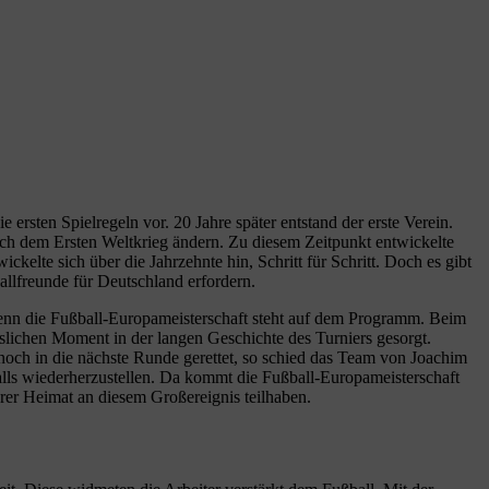
rsten Spielregeln vor. 20 Jahre später entstand der erste Verein.
nach dem Ersten Weltkrieg ändern. Zu diesem Zeitpunkt entwickelte
kelte sich über die Jahrzehnte hin, Schritt für Schritt. Doch es gibt
allfreunde für Deutschland erfordern.
denn die Fußball-Europameisterschaft steht auf dem Programm. Beim
sslichen Moment in der langen Geschichte des Turniers gesorgt.
 noch in die nächste Runde gerettet, so schied das Team von Joachim
lls wiederherzustellen. Da kommt die Fußball-Europameisterschaft
hrer Heimat an diesem Großereignis teilhaben.