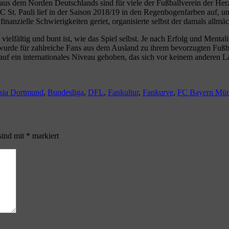
 aus dem Norden Deutschlands sind für viele der Fußballverein der Herz
C St. Pauli lief in der Saison 2018/19 in den Regenbogenfarben auf, u
 finanzielle Schwierigkeiten geriet, organisierte selbst der damals all
vielfältig und bunt ist, wie das Spiel selbst. Je nach Erfolg und Mentali
rde für zahlreiche Fans aus dem Ausland zu ihrem bevorzugten Fußbal
 auf ein internationales Niveau gehoben, das sich vor keinem anderen 
gwörter
sia Dortmund
,
Bundesliga
,
DFL
,
Fankultur
,
Fankurve
,
FC Bayern Mü
sind mit
*
markiert