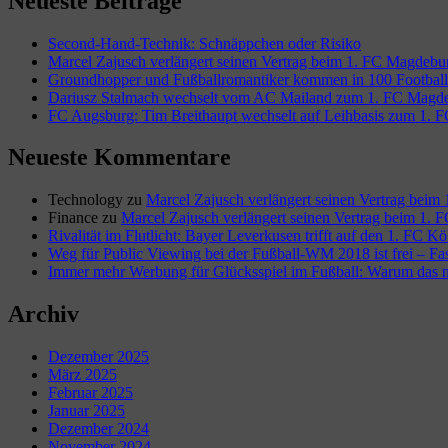
Neueste Beiträge
Second-Hand-Technik: Schnäppchen oder Risiko
Marcel Zajusch verlängert seinen Vertrag beim 1. FC Magdebu
Groundhopper und Fußballromantiker kommen in 100 Football 
Dariusz Stalmach wechselt vom AC Mailand zum 1. FC Magd
FC Augsburg: Tim Breithaupt wechselt auf Leihbasis zum 1. F
Neueste Kommentare
Technology
zu
Marcel Zajusch verlängert seinen Vertrag bei
Finance
zu
Marcel Zajusch verlängert seinen Vertrag beim 1.
Rivalität im Flutlicht: Bayer Leverkusen trifft auf den 1. FC K
Weg für Public Viewing bei der Fußball-WM 2018 ist frei – Fa
Immer mehr Werbung für Glücksspiel im Fußball: Warum das nic
Archiv
Dezember 2025
März 2025
Februar 2025
Januar 2025
Dezember 2024
November 2024