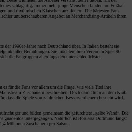
t. Diese widmeten die Arbeiter verstärkt dem Fußball. Mit der
ch dies schlagartig. Immer mehr junge Menschen fanden am Fußball
ängen und rhythmischen Klatschen anzufeuern. Die härtesten Fans
m schier unüberschaubaren Angebot an Merchandising-Artikeln ihren
e der 1990er-Jahre nach Deutschland über. In Italien besteht sie
ttelpunkt aller Bemühungen. Sie möchten ihren Verein im Spiel 90
sich die Fangruppen allerdings den unterschiedlichsten
es für die Fans vor allem um die Frage, wie viele Titel ihre
d Mainstream-Zuschauern beschreiben. Doch damit tut man dem Klub
ür, dass die Spiele von zahlreichen Besserverdienern besucht wird.
s aufrichtiger und bilden gemeinsam die gefürchtete „gelbe Wand“. Die
ms gnadenlos untergegangen. Natürlich ist Borussia Dortmund längst
 1,4 Millionen Zuschauern pro Saison.