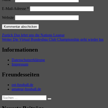
E-Mail-Adresse
*
Website
Beitragsnavigation
Vorheriger
Zurück
Das lehrt uns die Nations League
Nächster
Beitrag:
Weiter
Die Virtual Bundesliga Club Championship geht wieder los
Beitrag:
Informationen
Datenschutzerklärung
Impressum
Freundesseiten
ost-fussball.de
amateur-fussball.de
Suchen
Suchen
nach: