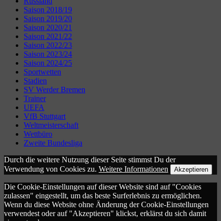
Russland
Saison 2018/19
Saison 2019/20
Saison 2020/21
Saison 2021/22
Saison 2022/23
Saison 2023/24
Saison 2024/25
Sportwetten
Stadien
SV Werder Bremen
Trainer
UEFA
VfB Stuttgart
Weltmeisterschaft
Wettbüro
Zweite Bundesliga
Durch die weitere Nutzung dieser Seite stimmst Du der
Verwendung von Cookies zu.
Weitere Informationen
Akzeptieren
Die Cookie-Einstellungen auf dieser Website sind auf "Cookies
zulassen" eingestellt, um das beste Surferlebnis zu ermöglichen.
Wenn du diese Website ohne Änderung der Cookie-Einstellungen
verwendest oder auf "Akzeptieren" klickst, erklärst du sich damit