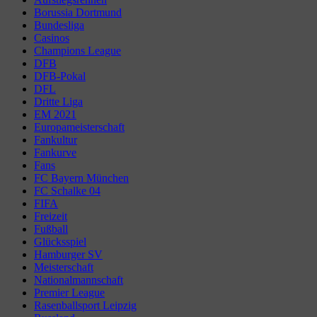
Borussia Dortmund
Bundesliga
Casinos
Champions League
DFB
DFB-Pokal
DFL
Dritte Liga
EM 2021
Europameisterschaft
Fankultur
Fankurve
Fans
FC Bayern München
FC Schalke 04
FIFA
Freizeit
Fußball
Glücksspiel
Hamburger SV
Meisterschaft
Nationalmannschaft
Premier League
Rasenballsport Leipzig