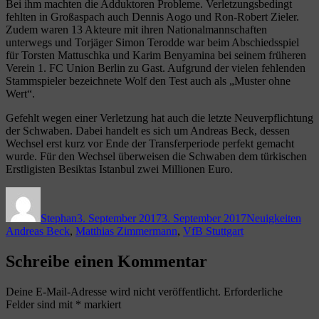
Bei ihm machten die Adduktoren Probleme. Verletzungsbedingt
fehlten in Großaspach auch Dennis Aogo und Ron-Robert Zieler.
Zudem waren 13 Akteure mit ihren Nationalmannschaften
unterwegs und Torjäger Simon Terodde war beim Abschiedsspiel
für Torsten Mattuschka und Karim Benyamina bei seinem früheren
Verein 1. FC Union Berlin zu Gast. Aufgrund der vielen fehlenden
Stammspieler bezeichnete Wolf den Test auch als „Muster ohne
Wert“.
Gefehlt wegen einer Verletzung hat auch die letzte Neuverpflichtung
der Schwaben. Dabei handelt es sich um Andreas Beck, dessen
Wechsel erst kurz vor Ende der Transferperiode perfekt gemacht
wurde. Für den Wechsel überweisen die Schwaben dem türkischen
Erstligisten Besiktas Istanbul zwei Millionen Euro.
Autor
Veröffentlicht
Kategorien
Sch
am
Stephan
3. September 2017
3. September 2017
Neuigkeiten
Andreas Beck
,
Matthias Zimmermann
,
VfB Stuttgart
Schreibe einen Kommentar
Deine E-Mail-Adresse wird nicht veröffentlicht.
Erforderliche
Felder sind mit
*
markiert