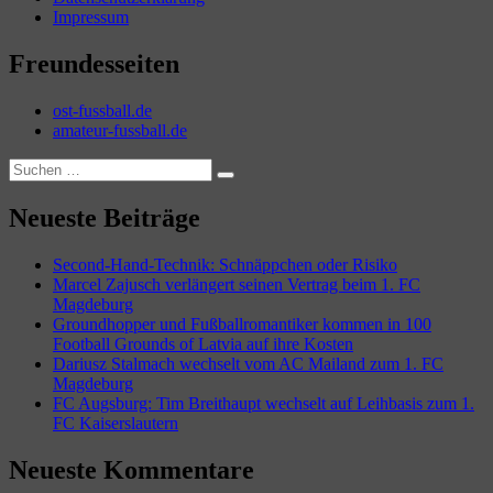
Impressum
Freundesseiten
ost-fussball.de
amateur-fussball.de
Suchen
Suchen
nach:
Neueste Beiträge
Second-Hand-Technik: Schnäppchen oder Risiko
Marcel Zajusch verlängert seinen Vertrag beim 1. FC
Magdeburg
Groundhopper und Fußballromantiker kommen in 100
Football Grounds of Latvia auf ihre Kosten
Dariusz Stalmach wechselt vom AC Mailand zum 1. FC
Magdeburg
FC Augsburg: Tim Breithaupt wechselt auf Leihbasis zum 1.
FC Kaiserslautern
Neueste Kommentare