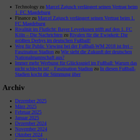
Technology
zu
Marcel Zajusch verlängert seinen Vertrag beim
1. FC Magdeburg
Finance
zu
Marcel Zajusch verlängert seinen Vertrag beim 1.
FC Magdeburg
Rivalität im Flutlicht: Bayer Leverkusen trifft auf den 1. FC
Köln – Die Nachrichten
zu
Rivalen für die Ewigkeit: Die
größten Derbys im deutschen Fußball!
Weg für Public Viewing bei der Fußball-WM 2018 ist frei –
Faszination Stadion
zu
Wie sieht die Zukunft der deutschen
Nationalmannschaft aus?
Immer mehr Werbung für Glücksspiel im Fußball: Warum das
nicht schlecht ist! – Faszination Stadion
zu
In diesen Fußball-
Stadien kocht die Stimmung über
Archiv
Dezember 2025
März 2025
Februar 2025
Januar 2025
Dezember 2024
November 2024
Oktober 2024