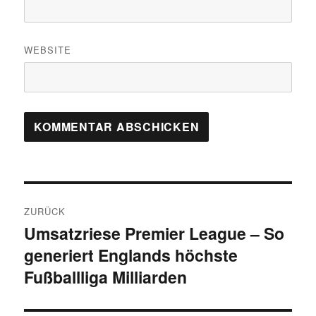
WEBSITE
Beitragsnavigation
ZURÜCK
Umsatzriese Premier League – So
Vorheriger
generiert Englands höchste
Beitrag:
Fußballliga Milliarden