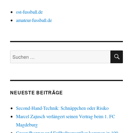
ost-fussball.de
amateur-fussball.de
SU
Suchen
nach:
NEUESTE BEITRÄGE
Second-Hand-Technik: Schnäppchen oder Risiko
Marcel Zajusch verlängert seinen Vertrag beim 1. FC
Magdeburg
Groundhopper und Fußballromantiker kommen in 100