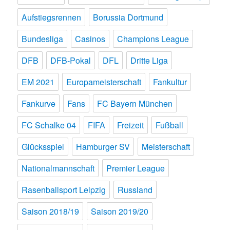
Aufstiegsrennen
Borussia Dortmund
Bundesliga
Casinos
Champions League
DFB
DFB-Pokal
DFL
Dritte Liga
EM 2021
Europameisterschaft
Fankultur
Fankurve
Fans
FC Bayern München
FC Schalke 04
FIFA
Freizeit
Fußball
Glücksspiel
Hamburger SV
Meisterschaft
Nationalmannschaft
Premier League
Rasenballsport Leipzig
Russland
Saison 2018/19
Saison 2019/20