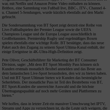
war, mit Netflix und Amazon Prime Video mithalten zu können.
Britbox, eine Sammlung von Fußball live, BBC-, ITV-, Channel 4-
u. Channel 5-Sendungen, wurde kürzlich ebenfalls auf den Markt
gebracht.
Die Sondersammlung von BT Sport zeigt derzeit eine Reihe von
Live-Fußballspielen der Premier League sowie die UEFA
Champions League und die Europa League ausschließlich in
Großbritannien. Premiership Rugby und regelmäßiges Boxen
spielen ebenfalls eine wichtige Rolle. BT bestätigte, dass das neue
Paket auch den Zugang zu seinem Sport Ultima-Kanal enthält, der
einige Ereignisse in 4K-Ultra-High-Definition zeigt.
Pete Oliver, Geschäftsführer für Marketing der BT Consumer
Division, sagte: „Mit dem BT Sport Monthly Pass können sich
Kunden erstmals monatlich flexibel anmelden und das Beste aus
dem fantastischen Live-Sport herausholen, den wir zu bieten haben.
Und mit BT Sport Ultimate bieten wir Kunden das bestmögliche
Seherlebnis. Der monatliche Pass ist Teil des Bestrebens von BT,
BT Sport-Kunden die unerreichte Auswahl und die höchste
Übertragungsqualität auf noch mehr Geräten und Plattformen zu
bieten.“
Wir hoffen, dass in letzter Zeit ein massiver Umschwung bei IPTV,
Streams und Apps zu verzeichnen ist, da die Leute sich weigern, die