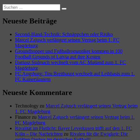
Suchen
Suchen
nach:
Neueste Beiträge
Second-Hand-Technik: Schnäppchen oder Risiko
Marcel Zajusch verlängert seinen Vertrag beim 1. FC
Magdeburg
Groundhopper und Fußballromantiker kommen in 100
Football Grounds of Latvia auf ihre Kosten
Dariusz Stalmach wechselt vom AC Mailand zum 1. FC
Magdeburg
FC Augsburg: Tim Breithaupt wechselt auf Leihbasis zum 1.
FC Kaiserslautern
Neueste Kommentare
Technology
zu
Marcel Zajusch verlängert seinen Vertrag beim
1. FC Magdeburg
Finance
zu
Marcel Zajusch verlängert seinen Vertrag beim 1.
FC Magdeburg
Rivalität im Flutlicht: Bayer Leverkusen trifft auf den 1. FC
Köln – Die Nachrichten
zu
Rivalen für die Ewigkeit: Die
größten Derbys im deutschen Fußball!