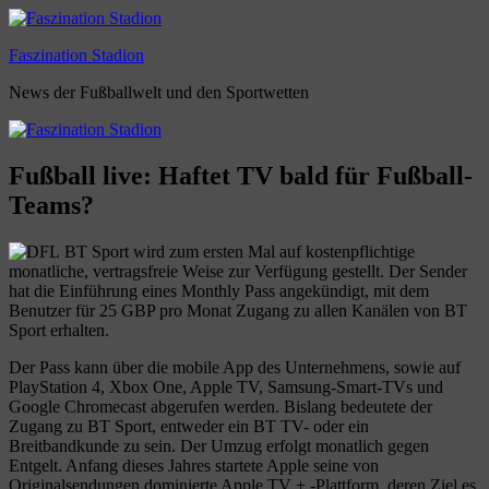
Zum
Inhalt
Faszination Stadion
springen
News der Fußballwelt und den Sportwetten
Fußball live: Haftet TV bald für Fußball-
Teams?
BT Sport wird zum ersten Mal auf kostenpflichtige
monatliche, vertragsfreie Weise zur Verfügung gestellt. Der Sender
hat die Einführung eines Monthly Pass angekündigt, mit dem
Benutzer für 25 GBP pro Monat Zugang zu allen Kanälen von BT
Sport erhalten.
Der Pass kann über die mobile App des Unternehmens, sowie auf
PlayStation 4, Xbox One, Apple TV, Samsung-Smart-TVs und
Google Chromecast abgerufen werden. Bislang bedeutete der
Zugang zu BT Sport, entweder ein BT TV- oder ein
Breitbandkunde zu sein. Der Umzug erfolgt monatlich gegen
Entgelt. Anfang dieses Jahres startete Apple seine von
Originalsendungen dominierte Apple TV + -Plattform, deren Ziel es