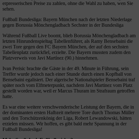
erpresserischen Preise zu zahlen, ohne die Wahl zu haben, wen Sie
sehen.
Fußball Bundesliga: Bayern München nach der letzten Niederlage
gegen Borussia Mönchengladbach Sechster in der Bundesliga
Während Fußball Live boomt, blieb Borussia Mönchengladbach am
letzten Hinrundenspieltag Tabellenführer, als Ramy Bensebaini die
zwei Tore gegen den FC Bayern München, der auf den sechsten
Tabellenplatz zurückfiel, erzielte. Die Bayern mussten zudem den
Platzverweis von Javi Martínez (90.) hinnehmen.
Ivan Perisic brachte die Gäste in der 49. Minute in Führung, sein
Treffer wurde jedoch nach einer Stunde durch einen Kopfball von
Bensebaini egalisiert. Der algerische Nationalspieler Bensebaini traf
später noch vom Elfmeterpunkt, nachdem Javi Martinez vom Platz
gestellt worden war, weil er Marcus Thuram im Strafraum getroffen
hatte.
Es war eine weitere verschwenderische Leistung der Bayern, die in
der dominanten ersten Halbzeit mehrere Tore durch Thomas Müller
und den Torschützenkönig der Liga, Robert Lewandowski, hätten
erzielen müssen. Wir hoffen, es gibt bald mehr Spannung in der
Fußball Bundesliga!