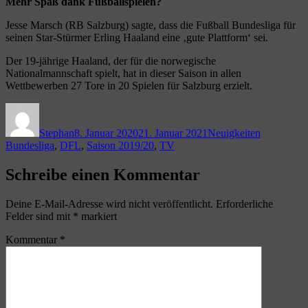
Mehr Spaß dank Fußballspielen?
Jesse Marsch (RB Salzburg) sagte, dass die Fußball Bundesliga für
seinen Star-Stürmer Erling Haaland eine ‚gute Plattform‘ sei.
Der 19-jährige Haaland, der für die norwegische
Nationalmannschaft spielt, hat in dieser Saison in allen
Wettbewerben 27 Tore in 20 Spielen für Salzburg erzielt.
Autor
Veröffentlicht
Kategorien
Schlagwört
am
Stephan
8. Januar 2020
21. Januar 2021
Neuigkeiten
Bundesliga
,
DFL
,
Saison 2019/20
,
TV
Schreibe einen Kommentar
Deine E-Mail-Adresse wird nicht veröffentlicht.
Erforderliche
Felder sind mit
*
markiert
Kommentar
*