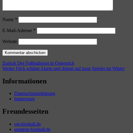
Name
*
E-Mail-Adresse
*
Website
Beitragsnavigation
Vorheriger
Zurück
Der Fußballsport in Österreich
Nächster
Beitrag:
Weiter
Flick schlägt Alarm und drängt auf neue Spieler im Winter
Beitrag:
Informationen
Datenschutzerklärung
Impressum
Freundesseiten
ost-fussball.de
amateur-fussball.de