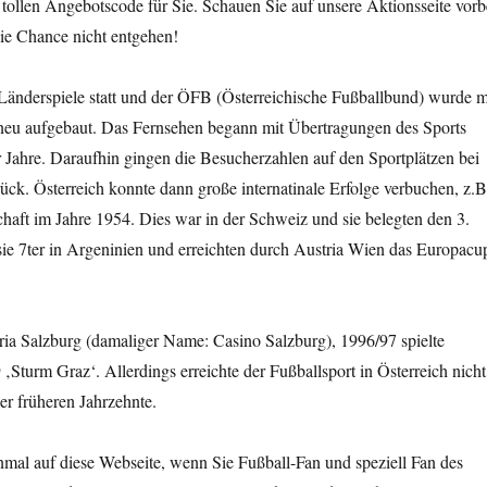
 tollen Angebotscode für Sie. Schauen Sie auf unsere Aktionsseite vorb
die Chance nicht entgehen!
Länderspiele statt und der ÖFB (Österreichische Fußballbund) wurde m
eu aufgebaut. Das Fernsehen begann mit Übertragungen des Sports
 Jahre. Daraufhin gingen die Besucherzahlen auf den Sportplätzen bei
ück. Österreich konnte dann große internatinale Erfolge verbuchen, z.B
chaft im Jahre 1954. Dies war in der Schweiz und sie belegten den 3.
ie 7ter in Argeninien und erreichten durch Austria Wien das Europacu
ria Salzburg (damaliger Name: Casino Salzburg), 1996/97 spielte
‚Sturm Graz‘. Allerdings erreichte der Fußballsport in Österreich nicht
r früheren Jahrzehnte.
mal auf diese Webseite, wenn Sie Fußball-Fan und speziell Fan des