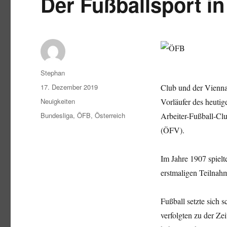
Der Fußballsport in
Autor
Stephan
Veröffentlicht
17. Dezember 2019
Club und der Vienna
am
Kategorien
Neuigkeiten
Vorläufer des heutig
Schlagwörter
Bundesliga
,
ÖFB
,
Österreich
Arbeiter-Fußball-Clu
(ÖFV).
Im Jahre 1907 spielt
erstmaligen Teilnah
Fußball setzte sich 
verfolgten zu der Ze