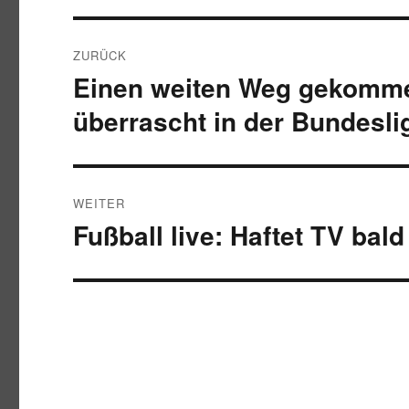
Beitragsnavigation
ZURÜCK
Einen weiten Weg gekommen
Vorheriger
Beitrag:
überrascht in der Bundesli
WEITER
Fußball live: Haftet TV bal
Nächster
Beitrag: