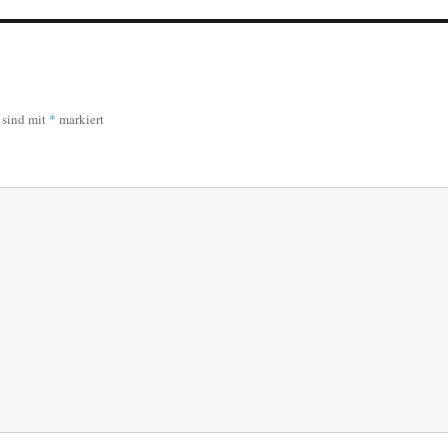
r sind mit
*
markiert