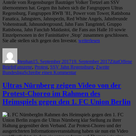
Anteile vom Regensburger Bauträger Volker Tretzel am SSV
übernommen hat. Gegen ihn haben sich die Fangruppen Ultras
Regensburg, Fangruppen RWB ’81, Power vom Tower, Ratisbona
Fanatica, Jahngsters, Jahnspezln, Red White Angels, Jahnfreunde
Vohenstrauß, Jahnunderground, Jahn Fans Tangrintel, Gruppo
Ratisbona, Jahn Fanclub Maidastoi, die Fans aus Halle 10 sowie
Einzelpersonen in der Faninitiative ‚Stop‘ zusammen geschlossen.
„Fans
Sie alle stellen sich gegen den Investor.
weiterlesen
des
Autor
Veröffentlicht
Format
Kategori
SSV
am
Jahn
Stephan
15. September 2017
19. September 2017
Zitat
Offene
Regensburg
Schlagwörter
Briefe
Fanszene
,
Protest
,
SSV Jahn Regensburg
,
Zweite
protestieren
zu
Bundesliga
Schreibe einen Kommentar
gegen
Fans
Investor“
des
Ultras Nürnberg zeigen Video von der
SSV
Protest-Choreo im Rahmen des
Jahn
Regensburg
Heimspiels gegen den 1. FC Union Berlin
protestieren
gegen
Im Rahmen des Heimspiels gegen den 1. FC
Investor
Union Berlin zogen die Ultras Nürnberg klar Stellung zu ihrer
Haltung gegenüber dem Verband. Zur Protest-Choreo und der
ausgerichteten Informationsveranstaltung haben sie nun ein Video