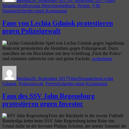
Stephan
20. September 2017
20. September 2017
Video
Mönchengladbach
Schlagwörter
Neuigkeiten
Borussia Mönchengladbach
,
Protest
,
VfB
vs.
zu
Stuttgart
Schreibe einen Kommentar
VfB
Fanproteste
Stuttgart“
bei
Fans von Lechia Gdańsk protestieren
Bundesligaspiel
gegen Polizeigewalt
Borussia
Mönchengladbach
vs.
Beim Spiel von Lechia Gdańsk gegen Jagiellonia
VfB
Białystok protestierten die Heimfans gegen Polizeigewalt. Dazu
Stuttgart
entrollten sie ein Blockfahne mit dem Schriftzug ‚Fuck the Police‘
„Fans
und zündeten zahlreiche rote und grüne Fackeln.
weiterlesen
von
Autor
Veröffentlicht
Format
Kategorien
Schlagwörter
Lechia
am
Gdańsk
Stephan
20. September 2017
Video
Neuigkeiten
Lechia
protestieren
zu
Gdansk
,
Polizeigewalt
,
Protest
Schreibe einen Kommentar
gegen
Fans
Polizeigewalt“
von
Fans des SSV Jahn Regensburg
Lechia
protestieren gegen Investor
Gdańsk
protestieren
gegen
Trotz der Rückkehr in die zweite Fußball-
Polizeigewa
Bundesliga kehrt beim SSV Jahn Regensburg keine Ruhe ein.
Grund dafür ist der Investor Philipp Schober, der immer Sommer die