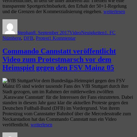
veröffentlichtet, in dem sie unter anderem auf Themen wie eine
transparente Sportgerichtsbarkeit, den Erhalt der 50+1-Regelung
„Ultras
und die Grenzen der Kommerzialisierung eingehen.
weiterlesen
Nürnberg
Autor
Veröffentlicht
Format
Kategorien
Schlagwörter
zeigen
am
Video
Stephan
8. September 2017
Video
Neuigkeiten
1. FC
von
zu
Nürnberg
,
DFB
,
Protest
1 Kommentar
der
Ultras
Protest-
Nürnberg
Commando Cannstatt veröffentlicht
Choreo
zeigen
im
Video zum Protestmarsch vor dem
Video
Rahmen
von
Heimspiel gegen den FSV Mainz 05
des
der
Heimspiels
Protest-
gegen
Vor dem Bundesliga-Heimspiel gegen den FSV
Choreo
den
Mainz 05 sind wieder tausende Fans des VfB Stuttgart durch ihre
im
1.
Stadt gezogen, um im Rahmen der mittlerweilen zwölften
Rahmen
FC
‚Karawane Cannstatt‘ für die Interessen der Fans einzutreten. Dabei
des
Union
standen in diesem Jahr ganz klar die aktuellen Proteste gegen den
Heimspiels
Berlin“
Deutschen Fußball-Bund (DFB) im Vordergrund. Von ihrem
gegen
Protestzug vom Cannstatter Bahnhof über die Mercedesstraße zum
den
Neckarstadion hat das Commando Cannstatt nun ein Video
1.
„Commando
veröffentlicht.
weiterlesen
FC
Cannstatt
Union
Autor
Veröffentlicht
Format
Kategorie
veröffentlicht
Berlin