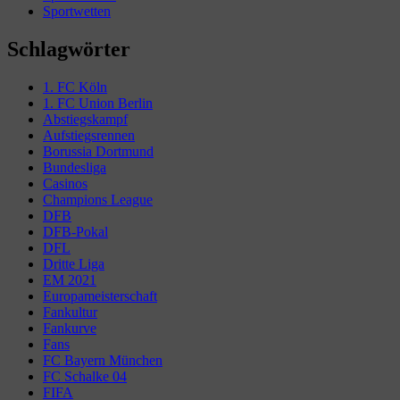
Sportwetten
Schlagwörter
1. FC Köln
1. FC Union Berlin
Abstiegskampf
Aufstiegsrennen
Borussia Dortmund
Bundesliga
Casinos
Champions League
DFB
DFB-Pokal
DFL
Dritte Liga
EM 2021
Europameisterschaft
Fankultur
Fankurve
Fans
FC Bayern München
FC Schalke 04
FIFA