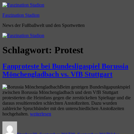
Zum
Inhalt
Faszination Stadion
springen
News der Fußballwelt und den Sportwetten
Schlagwort:
Protest
Fanproteste bei Bundesligaspiel Borussia
Mönchengladbach vs. VfB Stuttgart
Beim gestrigen Bundesligapunktspiel
zwischen Borussia Mönchengladbach und dem VfB Stuttgart
protestierten die Heimfans gegen die zerstückelten Spieltage und die
daraus resultierenden schlechten Anstoßzeiten. Dazu wurden
zahlreiche Spruchbänder mit den unterschiedlichen Anstoßzeiten
„Fanproteste
hochgehalten.
weiterlesen
bei
Autor
Veröffentlicht
Format
Kategor
Bundesligaspiel
am
Borussia