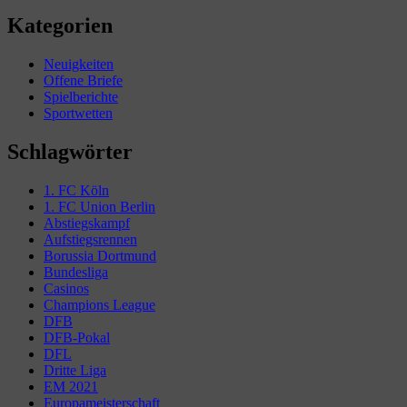
Kategorien
Neuigkeiten
Offene Briefe
Spielberichte
Sportwetten
Schlagwörter
1. FC Köln
1. FC Union Berlin
Abstiegskampf
Aufstiegsrennen
Borussia Dortmund
Bundesliga
Casinos
Champions League
DFB
DFB-Pokal
DFL
Dritte Liga
EM 2021
Europameisterschaft