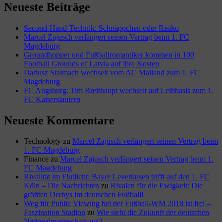
Neueste Beiträge
Second-Hand-Technik: Schnäppchen oder Risiko
Marcel Zajusch verlängert seinen Vertrag beim 1. FC
Magdeburg
Groundhopper und Fußballromantiker kommen in 100
Football Grounds of Latvia auf ihre Kosten
Dariusz Stalmach wechselt vom AC Mailand zum 1. FC
Magdeburg
FC Augsburg: Tim Breithaupt wechselt auf Leihbasis zum 1.
FC Kaiserslautern
Neueste Kommentare
Technology
zu
Marcel Zajusch verlängert seinen Vertrag beim
1. FC Magdeburg
Finance
zu
Marcel Zajusch verlängert seinen Vertrag beim 1.
FC Magdeburg
Rivalität im Flutlicht: Bayer Leverkusen trifft auf den 1. FC
Köln – Die Nachrichten
zu
Rivalen für die Ewigkeit: Die
größten Derbys im deutschen Fußball!
Weg für Public Viewing bei der Fußball-WM 2018 ist frei –
Faszination Stadion
zu
Wie sieht die Zukunft der deutschen
Nationalmannschaft aus?