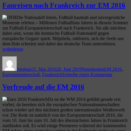
Brasilien
Fanreisen nach Frankreich zur EM 2016
Weltmeisterschaft
und
erneut
Deutschland
aufeinander?“
Die Nationalelf feiern, Fußball hautnah und unvergessliche
in
Momente erleben – Millionen Fußballfans fahren in diesem Sommer
der
zur Fußball-Europameisterschaft nach Frankreich. Sie alle möchten
Fußball-
dabei sein, wenn die heimische Fußball-Nationalelf gegen
Weltmeisters
europäische Gegner spielt. Mitjubeln, mitfeiern, sich die Seele aus
erneut
„Fanrei
dem Hals schreien und dabei das deutsche Team unterstützen.
aufeinander?
nach
weiterlesen
Frankre
Autor
Veröffentlicht
Kategorien
Schlagwörter
zur
am
EM
Stephan
31. Mai 2016
20. Juni 2019
Neuigkeiten
EM 2016
,
2016“
zu
Europameisterschaft
,
Frankreich
Schreibe einen Kommentar
Fanreisen
nach
Vorfreude auf die EM 2016
Frankreic
zur
Da ist die WM 2014 gefühlt gerade erst
EM
vorbei, da bereiten sich die europäischen Nationalmannschaften
2016
schon wieder auf den nächsten großen internationalen Wettbewerb
vor. Die Rede ist natürlich von der Europameisterschaft 2016, die
vom 10. Juni bis zum 10. Juli des übernächsten Jahres in Frankreich
stattfinden soll. Es wird einige Premieren während der kommenden
EM geben, denn erstmalig werden in der Endrunde nicht wie sonst