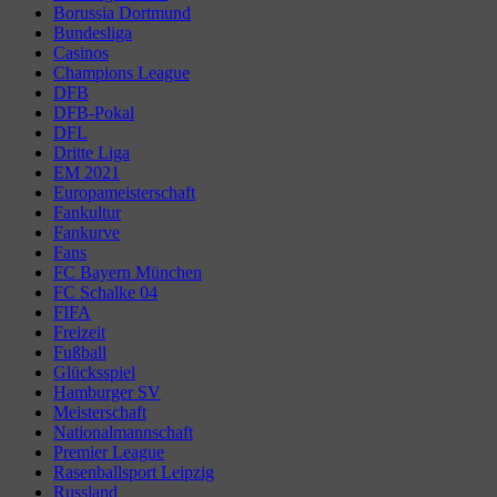
Borussia Dortmund
Bundesliga
Casinos
Champions League
DFB
DFB-Pokal
DFL
Dritte Liga
EM 2021
Europameisterschaft
Fankultur
Fankurve
Fans
FC Bayern München
FC Schalke 04
FIFA
Freizeit
Fußball
Glücksspiel
Hamburger SV
Meisterschaft
Nationalmannschaft
Premier League
Rasenballsport Leipzig
Russland