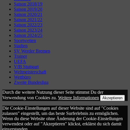
Saison 2018/19
Saison 2019/20
Saison 2020/21
Saison 2021/22
Saison 2022/23
Saison 2023/24
Saison 2024/25
Sportwetten
Stadien
SV Werder Bremen
Trainer
UEFA
VfB Stuttgart
Weltmeisterschaft
Wettbüro
Zweite Bundesliga
Durch die weitere Nutzung dieser Seite stimmst Du der
Verwendung von Cookies zu.
Weitere Informationen
Akzeptieren
Die Cookie-Einstellungen auf dieser Website sind auf "Cookies
zulassen" eingestellt, um das beste Surferlebnis zu ermöglichen.
Wenn du diese Website ohne Änderung der Cookie-Einstellungen
verwendest oder auf "Akzeptieren" klickst, erklärst du sich damit
einverstanden.