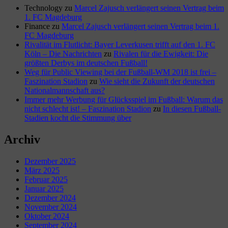
Technology
zu
Marcel Zajusch verlängert seinen Vertrag beim
1. FC Magdeburg
Finance
zu
Marcel Zajusch verlängert seinen Vertrag beim 1.
FC Magdeburg
Rivalität im Flutlicht: Bayer Leverkusen trifft auf den 1. FC
Köln – Die Nachrichten
zu
Rivalen für die Ewigkeit: Die
größten Derbys im deutschen Fußball!
Weg für Public Viewing bei der Fußball-WM 2018 ist frei –
Faszination Stadion
zu
Wie sieht die Zukunft der deutschen
Nationalmannschaft aus?
Immer mehr Werbung für Glücksspiel im Fußball: Warum das
nicht schlecht ist! – Faszination Stadion
zu
In diesen Fußball-
Stadien kocht die Stimmung über
Archiv
Dezember 2025
März 2025
Februar 2025
Januar 2025
Dezember 2024
November 2024
Oktober 2024
September 2024