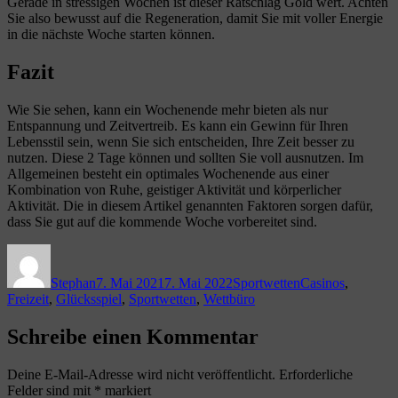
Gerade in stressigen Wochen ist dieser Ratschlag Gold wert. Achten
Sie also bewusst auf die Regeneration, damit Sie mit voller Energie
in die nächste Woche starten können.
Fazit
Wie Sie sehen, kann ein Wochenende mehr bieten als nur
Entspannung und Zeitvertreib. Es kann ein Gewinn für Ihren
Lebensstil sein, wenn Sie sich entscheiden, Ihre Zeit besser zu
nutzen. Diese 2 Tage können und sollten Sie voll ausnutzen. Im
Allgemeinen besteht ein optimales Wochenende aus einer
Kombination von Ruhe, geistiger Aktivität und körperlicher
Aktivität. Die in diesem Artikel genannten Faktoren sorgen dafür,
dass Sie gut auf die kommende Woche vorbereitet sind.
Autor
Veröffentlicht
Kategorien
Schlagwörter
am
Stephan
7. Mai 2021
7. Mai 2022
Sportwetten
Casinos
,
Freizeit
,
Glücksspiel
,
Sportwetten
,
Wettbüro
Schreibe einen Kommentar
Deine E-Mail-Adresse wird nicht veröffentlicht.
Erforderliche
Felder sind mit
*
markiert