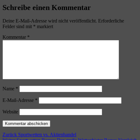
Schreibe einen Kommentar
Deine E-Mail-Adresse wird nicht veröffentlicht.
Erforderliche
Felder sind mit
*
markiert
Kommentar
*
Name
*
E-Mail-Adresse
*
Website
Beitragsnavigation
Vorheriger
Zurück
Sportwetten vs. Aktienhandel
Nächster
Beitrag: