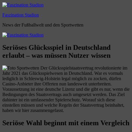
Zum
Inhalt
Faszination Stadion
springen
News der Fußballwelt und den Sportwetten
Seriöses Glücksspiel in Deutschland
erlaubt – was müssen Nutzer wissen
Der Glücksspielstaatsvertrag revolutionierte im
Jahr 2021 das Glücksspielwesen in Deutschland. War es vormals
lediglich in Schleswig-Holstein legal möglich zu zocken, dürfen
Casino-Anbieter ihre Offerten nun landesweit unterbreiten.
Voraussetzung ist eine deutsche Lizenz und die gibt es nur, wenn die
Bedingungen des Staatsvertrags auch umgesetzt werden. Das Ziel
dahinter ist ein umfassender Spielerschutz. Worauf sich diese
einstellen müssen und welche Regeln der Staatsvertrag beinhaltet,
haben wir hier zusammengefasst.
Seriöse Wahl beginnt mit einem Vergleich