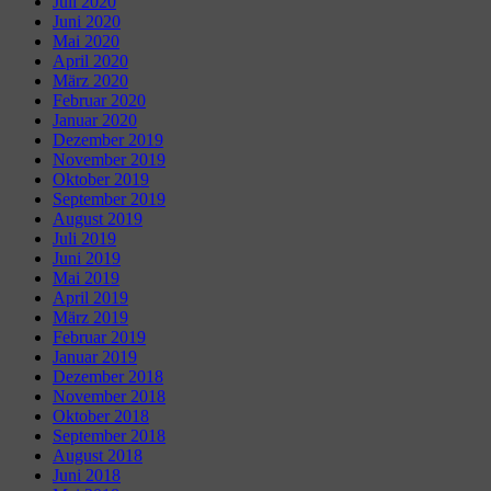
Juli 2020
Juni 2020
Mai 2020
April 2020
März 2020
Februar 2020
Januar 2020
Dezember 2019
November 2019
Oktober 2019
September 2019
August 2019
Juli 2019
Juni 2019
Mai 2019
April 2019
März 2019
Februar 2019
Januar 2019
Dezember 2018
November 2018
Oktober 2018
September 2018
August 2018
Juni 2018