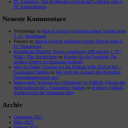
FC Augsburg: Tim Breithaupt wechselt auf Leihbasis zum 1.
FC Kaiserslautern
Neueste Kommentare
Technology
zu
Marcel Zajusch verlängert seinen Vertrag beim
1. FC Magdeburg
Finance
zu
Marcel Zajusch verlängert seinen Vertrag beim 1.
FC Magdeburg
Rivalität im Flutlicht: Bayer Leverkusen trifft auf den 1. FC
Köln – Die Nachrichten
zu
Rivalen für die Ewigkeit: Die
größten Derbys im deutschen Fußball!
Weg für Public Viewing bei der Fußball-WM 2018 ist frei –
Faszination Stadion
zu
Wie sieht die Zukunft der deutschen
Nationalmannschaft aus?
Immer mehr Werbung für Glücksspiel im Fußball: Warum das
nicht schlecht ist! – Faszination Stadion
zu
In diesen Fußball-
Stadien kocht die Stimmung über
Archiv
Dezember 2025
März 2025
Februar 2025