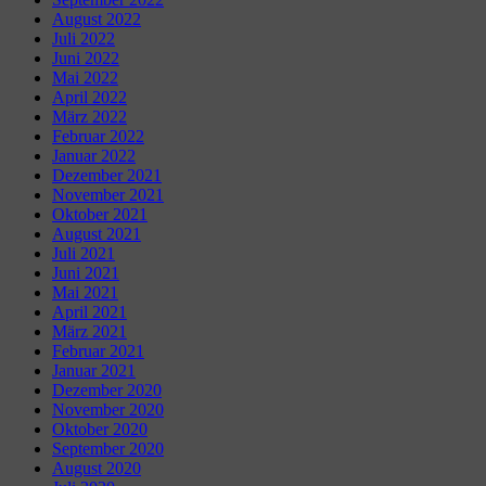
August 2022
Juli 2022
Juni 2022
Mai 2022
April 2022
März 2022
Februar 2022
Januar 2022
Dezember 2021
November 2021
Oktober 2021
August 2021
Juli 2021
Juni 2021
Mai 2021
April 2021
März 2021
Februar 2021
Januar 2021
Dezember 2020
November 2020
Oktober 2020
September 2020
August 2020