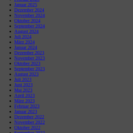
Januar 2025
Dezember 2024
November 2024
Oktober 2024
September 2024
August 2024
Juli 2024
März 2024
Januar 2024
Dezember 2023
November 2023
Oktober 2023
September 2023
August 2023
Juli 2023
Juni 2023
Mai 2023
April 2023
März 2023
Februar 2023
Januar 2023
Dezember 2022
November 2022
Oktober 2022
September 2022