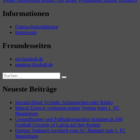
Weiter
Sportwetten Bonus: Der große Wettanbieter Bonus Vergleich
Beitrag:
Informationen
Datenschutzerklärung
Impressum
Freundesseiten
ost-fussball.de
amateur-fussball.de
Suchen
Suchen
nach:
Neueste Beiträge
Second-Hand-Technik: Schnäppchen oder Risiko
Marcel Zajusch verlängert seinen Vertrag beim 1. FC
Magdeburg
Groundhopper und Fußballromantiker kommen in 100
Football Grounds of Latvia auf ihre Kosten
Dariusz Stalmach wechselt vom AC Mailand zum 1. FC
Magdeburg