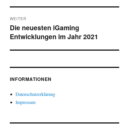
WEITER
Die neuesten iGaming
Nächster
Entwicklungen im Jahr 2021
Beitrag:
INFORMATIONEN
Datenschutzerklärung
Impressum