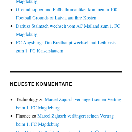
Magdeburg
Groundhopper und Fußballromantiker kommen in 100
Football Grounds of Latvia auf ihre Kosten
Dariusz Stalmach wechselt vom AC Mailand zum 1. FC
Magdeburg
FC Augsburg: Tim Breithaupt wechselt auf Leihbasis
zum 1. FC Kaiserslautern
NEUESTE KOMMENTARE
Technology
zu
Marcel Zajusch verlängert seinen Vertrag
beim 1. FC Magdeburg
Finance
zu
Marcel Zajusch verlängert seinen Vertrag
beim 1. FC Magdeburg