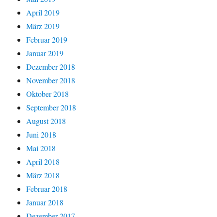
April 2019
März 2019
Februar 2019
Januar 2019
Dezember 2018
November 2018
Oktober 2018
September 2018
August 2018
Juni 2018
Mai 2018
April 2018
März 2018
Februar 2018
Januar 2018
Dezember 2017