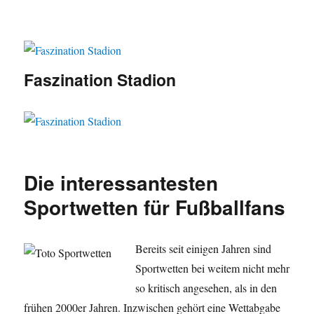
Faszination Stadion
Die interessantesten
Sportwetten für Fußballfans
Bereits seit einigen Jahren sind
Sportwetten bei weitem nicht mehr
so kritisch angesehen, als in den
frühen 2000er Jahren. Inzwischen gehört eine Wettabgabe