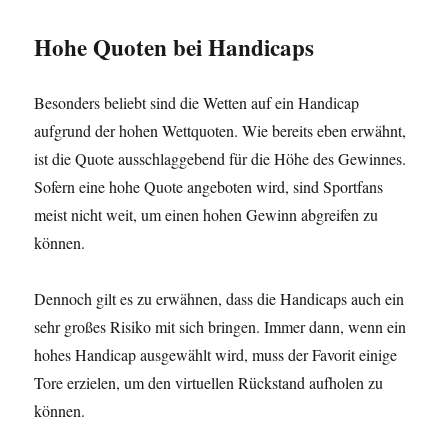
Hohe Quoten bei Handicaps
Besonders beliebt sind die Wetten auf ein Handicap
aufgrund der hohen Wettquoten. Wie bereits eben erwähnt,
ist die Quote ausschlaggebend für die Höhe des Gewinnes.
Sofern eine hohe Quote angeboten wird, sind Sportfans
meist nicht weit, um einen hohen Gewinn abgreifen zu
können.
Dennoch gilt es zu erwähnen, dass die Handicaps auch ein
sehr großes Risiko mit sich bringen. Immer dann, wenn ein
hohes Handicap ausgewählt wird, muss der Favorit einige
Tore erzielen, um den virtuellen Rückstand aufholen zu
können.