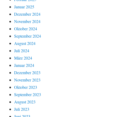
Januar 2025
Dezember 2024
November 2024
Oktober 2024
September 2024
August 2024
Juli 2024
März 2024
Januar 2024
Dezember 2023
November 2023
Oktober 2023
September 2023
August 2023
Juli 2023
Juni 2023