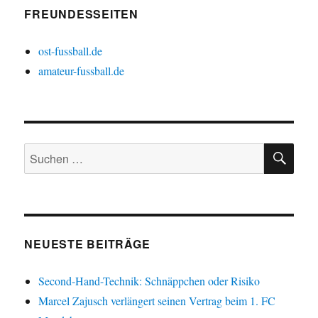
FREUNDESSEITEN
ost-fussball.de
amateur-fussball.de
SU
Suchen
nach:
NEUESTE BEITRÄGE
Second-Hand-Technik: Schnäppchen oder Risiko
Marcel Zajusch verlängert seinen Vertrag beim 1. FC