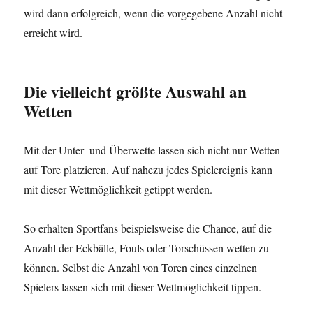
wird dann erfolgreich, wenn die vorgegebene Anzahl nicht
erreicht wird.
Die vielleicht größte Auswahl an
Wetten
Mit der Unter- und Überwette lassen sich nicht nur Wetten
auf Tore platzieren. Auf nahezu jedes Spielereignis kann
mit dieser Wettmöglichkeit getippt werden.
So erhalten Sportfans beispielsweise die Chance, auf die
Anzahl der Eckbälle, Fouls oder Torschüssen wetten zu
können. Selbst die Anzahl von Toren eines einzelnen
Spielers lassen sich mit dieser Wettmöglichkeit tippen.