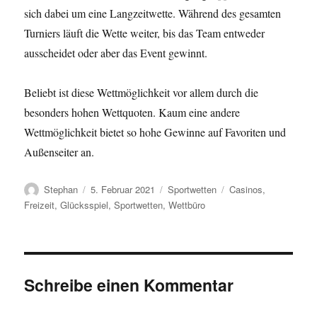
sich dabei um eine Langzeitwette. Während des gesamten
Turniers läuft die Wette weiter, bis das Team entweder
ausscheidet oder aber das Event gewinnt.
Beliebt ist diese Wettmöglichkeit vor allem durch die
besonders hohen Wettquoten. Kaum eine andere
Wettmöglichkeit bietet so hohe Gewinne auf Favoriten und
Außenseiter an.
Autor
Veröffentlicht
Kategorien
Schlagwörter
Stephan
5. Februar 2021
Sportwetten
Casinos
,
am
Freizeit
,
Glücksspiel
,
Sportwetten
,
Wettbüro
Schreibe einen Kommentar