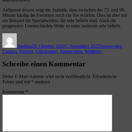
Aufgrund dessen zeigt die Statistik, dass zwischen der 75. und 90.
Minute häufig die Favoriten noch ein Tor erzielen. Dies ist aber nur
ein Beispiel für Spezialwetten, die sehr beliebt sind. Auch die
progressive Unentschieden-Wette ist unter anderem sehr beliebt.
Autor
Veröffentlicht
Kategorien
Schl
am
Stephan
28. Oktober 2020
7. November 2022
Sportwetten
Casinos
,
Freizeit
,
Glücksspiel
,
Sportwetten
,
Wettbüro
Schreibe einen Kommentar
Deine E-Mail-Adresse wird nicht veröffentlicht.
Erforderliche
Felder sind mit
*
markiert
Kommentar
*