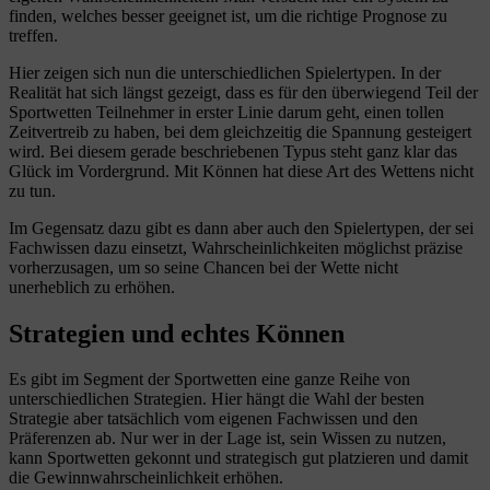
finden, welches besser geeignet ist, um die richtige Prognose zu
treffen.
Hier zeigen sich nun die unterschiedlichen Spielertypen. In der
Realität hat sich längst gezeigt, dass es für den überwiegend Teil der
Sportwetten Teilnehmer in erster Linie darum geht, einen tollen
Zeitvertreib zu haben, bei dem gleichzeitig die Spannung gesteigert
wird. Bei diesem gerade beschriebenen Typus steht ganz klar das
Glück im Vordergrund. Mit Können hat diese Art des Wettens nicht
zu tun.
Im Gegensatz dazu gibt es dann aber auch den Spielertypen, der sei
Fachwissen dazu einsetzt, Wahrscheinlichkeiten möglichst präzise
vorherzusagen, um so seine Chancen bei der Wette nicht
unerheblich zu erhöhen.
Strategien und echtes Können
Es gibt im Segment der Sportwetten eine ganze Reihe von
unterschiedlichen Strategien. Hier hängt die Wahl der besten
Strategie aber tatsächlich vom eigenen Fachwissen und den
Präferenzen ab. Nur wer in der Lage ist, sein Wissen zu nutzen,
kann Sportwetten gekonnt und strategisch gut platzieren und damit
die Gewinnwahrscheinlichkeit erhöhen.