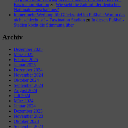
Faszination Stadion
zu
Wie sieht die Zukunft der deutschen
Nationalmannschaft aus?
Immer mehr Werbung für Glücksspiel im Fußball: Warum das
nicht schlecht ist! – Faszination Stadion
zu
In diesen Fußball-
Stadien kocht die Stimmung über
Archiv
Dezember 2025
März 2025
Februar 2025
Januar 2025
Dezember 2024
November 2024
Oktober 2024
September 2024
August 2024
Juli 2024
März 2024
Januar 2024
Dezember 2023
November 2023
Oktober 2023
September 2023