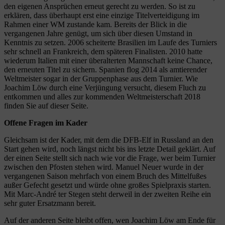
den eigenen Ansprüchen erneut gerecht zu werden. So ist zu
erklären, dass überhaupt erst eine einzige Titelverteidigung im
Rahmen einer WM zustande kam. Bereits der Blick in die
vergangenen Jahre genügt, um sich über diesen Umstand in
Kenntnis zu setzen. 2006 scheiterte Brasilien im Laufe des Turniers
sehr schnell an Frankreich, dem späteren Finalisten. 2010 hatte
wiederum Italien mit einer überalterten Mannschaft keine Chance,
den erneuten Titel zu sichern. Spanien flog 2014 als amtierender
Weltmeister sogar in der Gruppenphase aus dem Turnier. Wie
Joachim Löw durch eine Verjüngung versucht, diesem Fluch zu
entkommen und alles zur kommenden Weltmeisterschaft 2018
finden Sie auf dieser Seite.
Offene Fragen im Kader
Gleichsam ist der Kader, mit dem die DFB-Elf in Russland an den
Start gehen wird, noch längst nicht bis ins letzte Detail geklärt. Auf
der einen Seite stellt sich nach wie vor die Frage, wer beim Turnier
zwischen den Pfosten stehen wird. Manuel Neuer wurde in der
vergangenen Saison mehrfach von einem Bruch des Mittelfußes
außer Gefecht gesetzt und würde ohne großes Spielpraxis starten.
Mit Marc-André ter Stegen steht derweil in der zweiten Reihe ein
sehr guter Ersatzmann bereit.
Auf der anderen Seite bleibt offen, wen Joachim Löw am Ende für