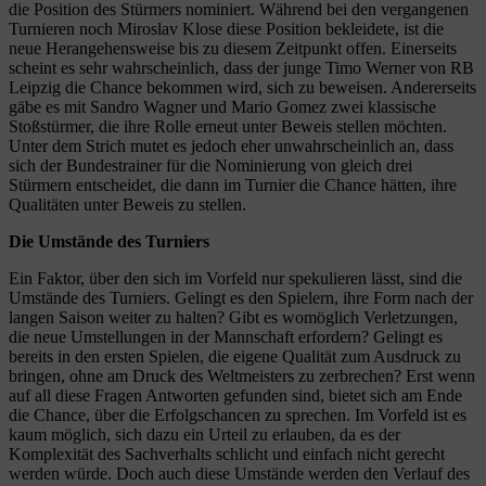
die Position des Stürmers nominiert. Während bei den vergangenen
Turnieren noch Miroslav Klose diese Position bekleidete, ist die
neue Herangehensweise bis zu diesem Zeitpunkt offen. Einerseits
scheint es sehr wahrscheinlich, dass der junge Timo Werner von RB
Leipzig die Chance bekommen wird, sich zu beweisen. Andererseits
gäbe es mit Sandro Wagner und Mario Gomez zwei klassische
Stoßstürmer, die ihre Rolle erneut unter Beweis stellen möchten.
Unter dem Strich mutet es jedoch eher unwahrscheinlich an, dass
sich der Bundestrainer für die Nominierung von gleich drei
Stürmern entscheidet, die dann im Turnier die Chance hätten, ihre
Qualitäten unter Beweis zu stellen.
Die Umstände des Turniers
Ein Faktor, über den sich im Vorfeld nur spekulieren lässt, sind die
Umstände des Turniers. Gelingt es den Spielern, ihre Form nach der
langen Saison weiter zu halten? Gibt es womöglich Verletzungen,
die neue Umstellungen in der Mannschaft erfordern? Gelingt es
bereits in den ersten Spielen, die eigene Qualität zum Ausdruck zu
bringen, ohne am Druck des Weltmeisters zu zerbrechen? Erst wenn
auf all diese Fragen Antworten gefunden sind, bietet sich am Ende
die Chance, über die Erfolgschancen zu sprechen. Im Vorfeld ist es
kaum möglich, sich dazu ein Urteil zu erlauben, da es der
Komplexität des Sachverhalts schlicht und einfach nicht gerecht
werden würde. Doch auch diese Umstände werden den Verlauf des