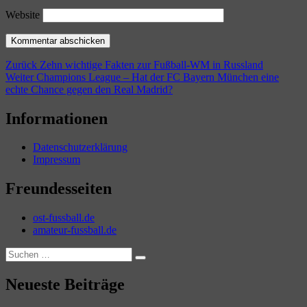
Website
Beitragsnavigation
Vorheriger
Zurück
Zehn wichtige Fakten zur Fußball-WM in Russland
Nächster
Beitrag:
Weiter
Champions League – Hat der FC Bayern München eine
Beitrag:
echte Chance gegen den Real Madrid?
Informationen
Datenschutzerklärung
Impressum
Freundesseiten
ost-fussball.de
amateur-fussball.de
Suchen
Suchen
nach:
Neueste Beiträge