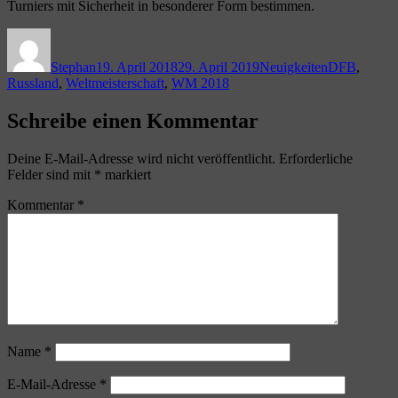
Turniers mit Sicherheit in besonderer Form bestimmen.
Autor
Veröffentlicht
Kategorien
Schlagwörte
am
Stephan
19. April 2018
29. April 2019
Neuigkeiten
DFB
,
Russland
,
Weltmeisterschaft
,
WM 2018
Schreibe einen Kommentar
Deine E-Mail-Adresse wird nicht veröffentlicht.
Erforderliche
Felder sind mit
*
markiert
Kommentar
*
Name
*
E-Mail-Adresse
*