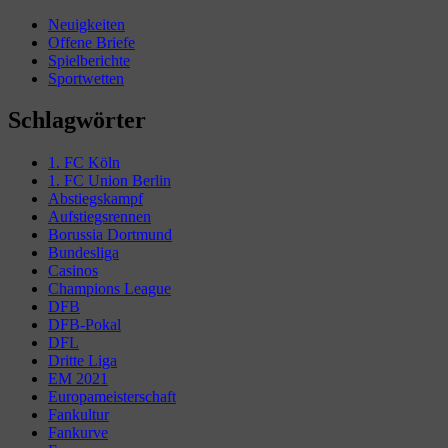
Neuigkeiten
Offene Briefe
Spielberichte
Sportwetten
Schlagwörter
1. FC Köln
1. FC Union Berlin
Abstiegskampf
Aufstiegsrennen
Borussia Dortmund
Bundesliga
Casinos
Champions League
DFB
DFB-Pokal
DFL
Dritte Liga
EM 2021
Europameisterschaft
Fankultur
Fankurve