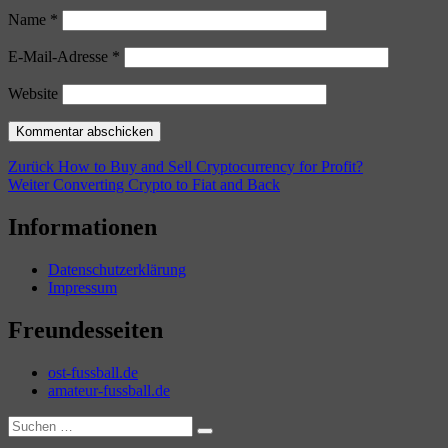
Name
*
E-Mail-Adresse
*
Website
Beitragsnavigation
Vorheriger
Zurück
How to Buy and Sell Cryptocurrency for Profit?
Nächster
Beitrag:
Weiter
Converting Crypto to Fiat and Back
Beitrag:
Informationen
Datenschutzerklärung
Impressum
Freundesseiten
ost-fussball.de
amateur-fussball.de
Suchen
Suchen
nach: