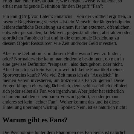
Fragt man eine Enzyklopädie, wie beispielsweise Wikipedia, so
erhält man folgende Definition für den Begriff “Fan”:
Ein Fan ([f?n]; von Latein: Fanaticus – von der Gottheit ergriffen, in
rasende Begeisterung versetzt – ist ein Mensch, der längerfristig eine
leidenschaftliche Beziehung zu einem für ihn externen, öffentlichen,
entweder personalen, kollektiven, gegenständlichen, abstrakten oder
sportlichen Fanobjekt hat und in die emotionale Beziehung zu
diesem Objekt Ressourcen wie Zeit und/oder Geld investiert.
Aber eine Definition ist in diesem Fall etwas schwer zu finden,
oder? Normalerweise kann man eindeutig bestimmen, ob man in
eine gewisse Definition “reinpasst”, also dazugehört, oder nicht.
Aber bin ich jetzt kein Fan, nur weil ich keine Fanartikel meines
Sportvereins kaufe? Wie viel Zeit muss ich als “Ausgleich” in
meinen Verein investieren, um trotzdem als Fan zu gelten? Diese
Fragen klingen ein wenig lächerlich, denn schlussendlich definiert
sich jeder selbst als Fan von irgendwas. Aber jeder hat sicherlich
schon einmal den scheinbaren Vorwurf gehört, er oder jemand
anderes sei kein “echter Fan”. Woher kommt das und ist diese
Einteilung überhaupt wichtig? Spoiler: Nein, ist es natürlich nicht!
Warum gibt es Fans?
Die Psychologie hinter dem Phänomen des Fan-Seins ist natürlich