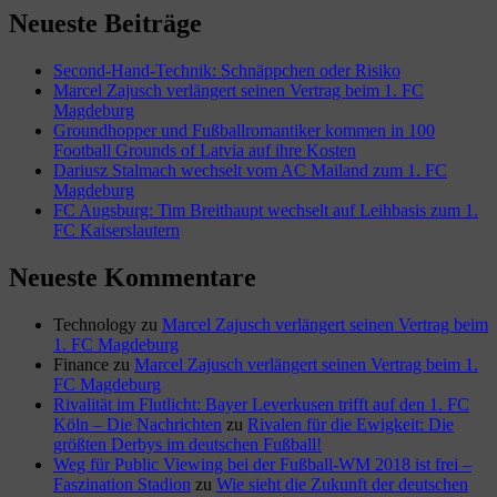
Neueste Beiträge
Second-Hand-Technik: Schnäppchen oder Risiko
Marcel Zajusch verlängert seinen Vertrag beim 1. FC
Magdeburg
Groundhopper und Fußballromantiker kommen in 100
Football Grounds of Latvia auf ihre Kosten
Dariusz Stalmach wechselt vom AC Mailand zum 1. FC
Magdeburg
FC Augsburg: Tim Breithaupt wechselt auf Leihbasis zum 1.
FC Kaiserslautern
Neueste Kommentare
Technology
zu
Marcel Zajusch verlängert seinen Vertrag beim
1. FC Magdeburg
Finance
zu
Marcel Zajusch verlängert seinen Vertrag beim 1.
FC Magdeburg
Rivalität im Flutlicht: Bayer Leverkusen trifft auf den 1. FC
Köln – Die Nachrichten
zu
Rivalen für die Ewigkeit: Die
größten Derbys im deutschen Fußball!
Weg für Public Viewing bei der Fußball-WM 2018 ist frei –
Faszination Stadion
zu
Wie sieht die Zukunft der deutschen