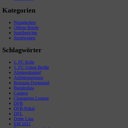
Kategorien
Neuigkeiten
Offene Briefe
Spielberichte
Sportwetten
Schlagwörter
1. FC Köln
1. FC Union Berlin
Abstiegskampf
Aufstiegsrennen
Borussia Dortmund
Bundesliga
Casinos
Champions League
DFB
DFB-Pokal
DFL
Dritte Liga
EM 2021