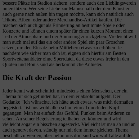
bessere Plätze im Stadion sichern, sondern auch den Lieblingsverein
unterstützen. Wer seine Liebe zur Mannschaft oder dem Künstler
auch gerne nach außen hin tragen möchte, kann sich natürlich auch
Trikots, Alben, oder andere Merchandise-Artikel kaufen. Die
machen sich auch gut als Erinnerung an bestimmte Spiele oder
Konzerte und können einem später für einen kurzen Moment einen
Teil der Atmosphäre und der Stimmung zurückgeben. Vielleicht will
man auch mal auf das ein oder andere Spiel ein paar Groschen
setzen, um den Einsatz beim Mitfiebern etwas zu erhöhen. Je
nachdem wie sicher man sich ist, eignen sich hierfür am Besten
Sportwettenanbieter ohne Sperrdatei, da diese etwas freier in den
Quoten und Bonis sind als herkömmliche Anbieter.
Die Kraft der Passion
Jeder kennt wahrscheinlich mindestens einen Menschen, der ein
Thema für sich gefunden hat, in dem er absolut aufgeht. Der
Gedanke “Ich wünschte, ich hätte auch etwas, was mich dermaßen
begeistert.” ist uns wohl allen schon einmal durch den Kopf
gegangen. Man hat einfach das Gefühl, Funken beim Anderen zu
sehen. An seiner Begeisterung teilhaben zu können und wird
vielleicht sogar ein bisschen angesteckt. Vielleicht ist man ab und an
auch genervt davon, ständig nur mit dem immer gleichen Thema
beschallt zu werden, aber tief in uns drin sind wir wohl alle auf der