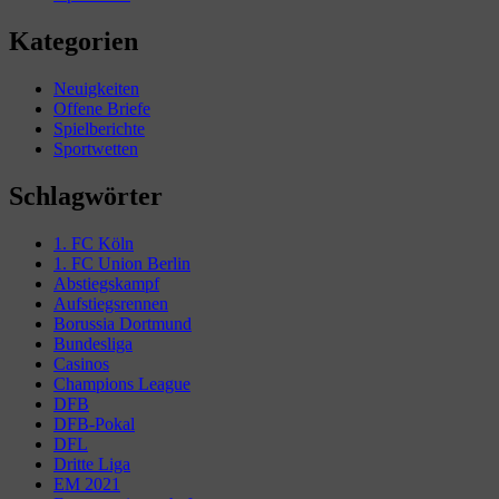
Kategorien
Neuigkeiten
Offene Briefe
Spielberichte
Sportwetten
Schlagwörter
1. FC Köln
1. FC Union Berlin
Abstiegskampf
Aufstiegsrennen
Borussia Dortmund
Bundesliga
Casinos
Champions League
DFB
DFB-Pokal
DFL
Dritte Liga
EM 2021