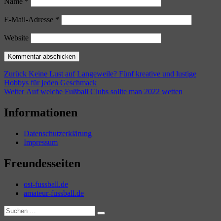
Name
*
E-Mail-Adresse
*
Website
Beitragsnavigation
Vorheriger
Zurück
Keine Lust auf Langeweile? Fünf kreative und lustige
Beitrag:
Hobbys für jeden Geschmack
Nächster
Weiter
Auf welche Fußball Clubs sollte man 2022 wetten
Beitrag:
Informationen
Datenschutzerklärung
Impressum
Freundesseiten
ost-fussball.de
amateur-fussball.de
Suchen
Suchen
nach: