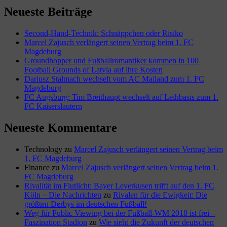
Neueste Beiträge
Second-Hand-Technik: Schnäppchen oder Risiko
Marcel Zajusch verlängert seinen Vertrag beim 1. FC
Magdeburg
Groundhopper und Fußballromantiker kommen in 100
Football Grounds of Latvia auf ihre Kosten
Dariusz Stalmach wechselt vom AC Mailand zum 1. FC
Magdeburg
FC Augsburg: Tim Breithaupt wechselt auf Leihbasis zum 1.
FC Kaiserslautern
Neueste Kommentare
Technology
zu
Marcel Zajusch verlängert seinen Vertrag beim
1. FC Magdeburg
Finance
zu
Marcel Zajusch verlängert seinen Vertrag beim 1.
FC Magdeburg
Rivalität im Flutlicht: Bayer Leverkusen trifft auf den 1. FC
Köln – Die Nachrichten
zu
Rivalen für die Ewigkeit: Die
größten Derbys im deutschen Fußball!
Weg für Public Viewing bei der Fußball-WM 2018 ist frei –
Faszination Stadion
zu
Wie sieht die Zukunft der deutschen