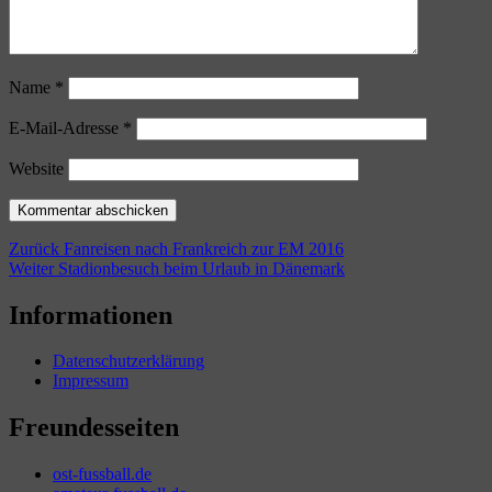
Name
*
E-Mail-Adresse
*
Website
Beitragsnavigation
Vorheriger
Zurück
Fanreisen nach Frankreich zur EM 2016
Nächster
Beitrag:
Weiter
Stadionbesuch beim Urlaub in Dänemark
Beitrag:
Informationen
Datenschutzerklärung
Impressum
Freundesseiten
ost-fussball.de