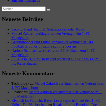
amateur-fussball.de
Suchen
Suchen
nach:
Neueste Beiträge
Second-Hand-Technik: Schnäppchen oder Risiko
Marcel Zajusch verlängert seinen Vertrag beim 1. FC
Magdeburg
Groundhopper und Fußballromantiker kommen in 100
Football Grounds of Latvia auf ihre Kosten
Dariusz Stalmach wechselt vom AC Mailand zum 1. FC
Magdeburg
FC Augsburg: Tim Breithaupt wechselt auf Leihbasis zum 1.
FC Kaiserslautern
Neueste Kommentare
Technology
zu
Marcel Zajusch verlängert seinen Vertrag beim
1. FC Magdeburg
Finance
zu
Marcel Zajusch verlängert seinen Vertrag beim 1.
FC Magdeburg
Rivalität im Flutlicht: Bayer Leverkusen trifft auf den 1. FC
Köln – Die Nachrichten
zu
Rivalen für die Ewigkeit: Die