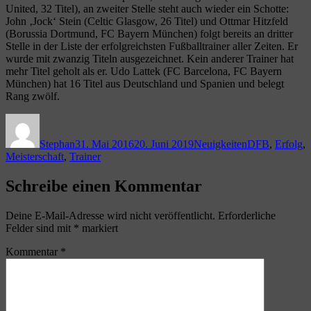
United, 32 Titel), an zweiter Stelle steht auch wieder ein Schotte:
John ‚Jock‘ Stein (Celtic Glasgow, 26 Titel) und Ottmar Hitzfeld
(Borussia Dortmund, FC Bayern München) folgt bereits an dritter
Stelle in der Liste der erfolgreichsten Fußballtrainer aller Zeiten. Er
wurde mit zwanzig Titeln ausgezeichnet. Kein anderer Trainer hat
mehr Titel geholt als er. Udo Lattek (FC Barcelona, FC Bayern
München) hat 16 Titel aus Deutschland und Spanien und belegt
Rang zwölf.
Autor
Veröffentlicht
Kategorien
Schlagwörter
am
Stephan
31. Mai 2016
20. Juni 2019
Neuigkeiten
DFB
,
Erfolg
,
Meisterschaft
,
Trainer
Schreibe einen Kommentar
Deine E-Mail-Adresse wird nicht veröffentlicht.
Erforderliche
Felder sind mit
*
markiert
Kommentar
*