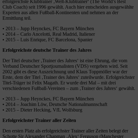
erfolgreichste Klubtrainer ‚Welt-Klubtrainer‘ (The World’s Best
Club Coach) seit 1996 gewählt. Auch hier entscheiden ausgewählte
Experten aus allen Fußball-Kontinenten und nehmen an der
Ermittlung teil.
• 2013 – Jupp Heynckes, FC Bayern München
• 2014 – Carlo Ancelotti, Real Madrid, Italiener
• 2015 – Luis Enrique, FC Barcelona, Spanier
Erfolgreichste deutsche Trainer des Jahres
Der Titel deutscher ‚Trainer des Jahres‘ ist eine Ehrung, die vom
Verband Deutscher Sportjournalisten (VDS) vergeben wird. Seit
2002 gibt es diese Auszeichnung und Klaus Toppmöller war der
Erste, dem der Titel ‚Trainer des Jahres‘ zuteilwurde. Erfolgreichster
Titel-Träger ist Felix Magath. Er wurde drei Mal – mit drei
verschiedenen Fußball-Vereinen – zum ‚Trainer des Jahres‘ gewählt.
• 2013 – Jupp Heynckes, FC Bayern München
• 2014 – Joachim Löw, Deutsche Nationalmannschaft
• 2015 – Dieter Hecking, VfL Wolfsburg
Erfolgreichster Trainer aller Zeiten
Den ersten Platz als erfolgreichster Trainer aller Zeiten belegt der
Schotte Sir Alexander Chapman ‚Alex‘ Ferguson (Manchester