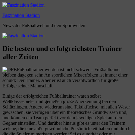
Zum
Inhalt
Faszination Stadion
springen
News der Fußballwelt und den Sportwetten
Die besten und erfolgreichsten Trainer
aller Zeiten
Fußballtrainer werden ist nicht schwer – Fußballtrainer
bleiben dagegen sehr. An sportlichen Misserfolgen ist immer einer
schuld: Der Trainer. Aber er ist auch verantwortlich für große
Erfolge seiner Mannschaft.
Einige der erfolgreichen Fußballtrainer waren selbst
Weltklassespieler und genießen große Anerkennung bei den
Schützlingen. Andere wiederum sind Taktikfüchse, mit allen Waser
gewaschen, sie verfügen über ein theoretisches Grundwissen und,
und können ein Team perfekt vor dem jeweiligen Spiel auf den
Gegner einstellen. Und darüber hinaus gibt es unter den Trainern
welche, die eine außergewöhnliche Persönlichkeit haben und durch
die die Spieler mitgerissen werden: Sei es autoritär oder mit