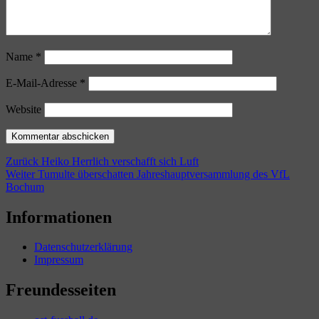
Name
*
E-Mail-Adresse
*
Website
Beitragsnavigation
Vorheriger
Zurück
Heiko Herrlich verschafft sich Luft
Nächster
Beitrag:
Weiter
Tumulte überschatten Jahreshauptversammlung des VfL
Beitrag:
Bochum
Informationen
Datenschutzerklärung
Impressum
Freundesseiten